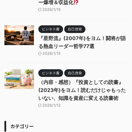
ー爆増＆収益化
2026/1/15
ビジネス書
自己啓発
『星野流』(2007年)をヨム！闘将が語
る熱血リーダー哲学77選
2026/1/15
ビジネス書
自己啓発
（内容・感想）『投資としての読書』
(2023年)をヨム！読むだけじゃもった
いない、知識を資産に変える読書術
2026/1/12
カテゴリー