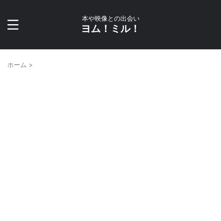
本や映像との出会い
ヨム！ミル！
ホーム
>