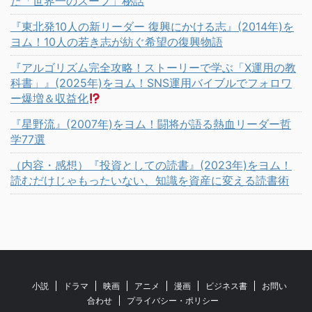
た「世界一のスープ」秘話
『東北発10人の新リーダー 復興にかける志』(2014年)を
ヨム！10人の若き志が紡ぐ希望の復興物語
『アルゴリズム完全攻略！ストーリーで学ぶ「X運用の教
科書」』(2025年)をヨム！SNS運用バイブルでフォロワ
ー爆増＆収益化
『星野流』(2007年)をヨム！闘将が語る熱血リーダー哲
学77選
（内容・感想）『投資としての読書』(2023年)をヨム！
読むだけじゃもったいない、知識を資産に変える読書術
小説
ドラマ
映画
アニメ
漫画
ビジネス書
お問い
合わせ
プライバシー・ポリシー