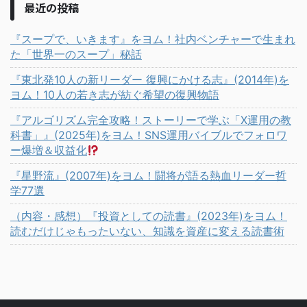
最近の投稿
『スープで、いきます』をヨム！社内ベンチャーで生まれ
た「世界一のスープ」秘話
『東北発10人の新リーダー 復興にかける志』(2014年)を
ヨム！10人の若き志が紡ぐ希望の復興物語
『アルゴリズム完全攻略！ストーリーで学ぶ「X運用の教
科書」』(2025年)をヨム！SNS運用バイブルでフォロワ
ー爆増＆収益化
『星野流』(2007年)をヨム！闘将が語る熱血リーダー哲
学77選
（内容・感想）『投資としての読書』(2023年)をヨム！
読むだけじゃもったいない、知識を資産に変える読書術