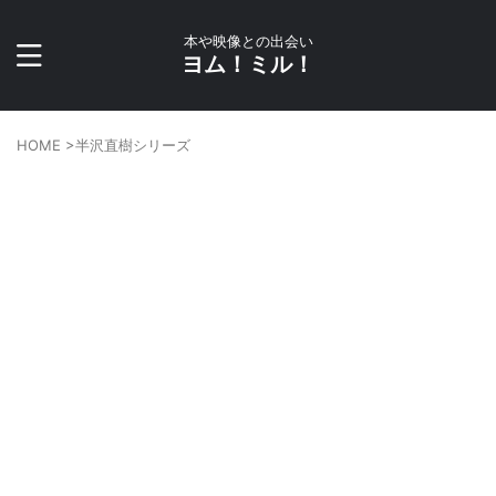
本や映像との出会い
ヨム！ミル！
HOME
>
半沢直樹シリーズ