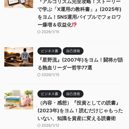
『アルゴリズム完全攻略！ストーリー
で学ぶ「X運用の教科書」』(2025年)
をヨム！SNS運用バイブルでフォロワ
ー爆増＆収益化
2026/1/15
ビジネス書
自己啓発
『星野流』(2007年)をヨム！闘将が語
る熱血リーダー哲学77選
2026/1/15
ビジネス書
自己啓発
（内容・感想）『投資としての読書』
(2023年)をヨム！読むだけじゃもった
いない、知識を資産に変える読書術
2026/1/12