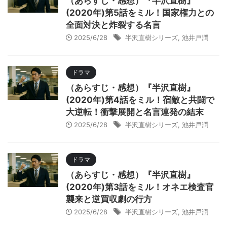
（あらすじ・感想）『半沢直樹』
(2020年)第5話をミル！国家権力との
全面対決と炸裂する名言
2025/6/28
半沢直樹シリーズ
,
池井戸潤
ドラマ
（あらすじ・感想）『半沢直樹』
(2020年)第4話をミル！宿敵と共闘で
大逆転！衝撃展開と名言連発の結末
2025/6/28
半沢直樹シリーズ
,
池井戸潤
ドラマ
（あらすじ・感想）『半沢直樹』
(2020年)第3話をミル！オネエ検査官
襲来と逆買収劇の行方
2025/6/28
半沢直樹シリーズ
,
池井戸潤