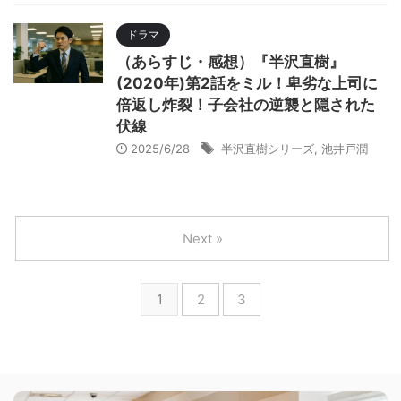
ドラマ
（あらすじ・感想）『半沢直樹』
(2020年)第2話をミル！卑劣な上司に
倍返し炸裂！子会社の逆襲と隠された
伏線
2025/6/28
半沢直樹シリーズ
,
池井戸潤
Next »
1
2
3