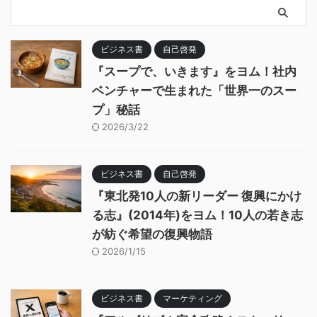
ビジネス書
自己啓発
『スープで、いきます』をヨム！社内
ベンチャーで生まれた「世界一のスー
プ」秘話
2026/3/22
ビジネス書
自己啓発
『東北発10人の新リーダー 復興にかけ
る志』(2014年)をヨム！10人の若き志
が紡ぐ希望の復興物語
2026/1/15
ビジネス書
マーケティング