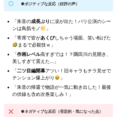
●ポジティブな反応（好評の声）
「朱音の
成長ぶり
に涙が出た！パリ公演のシー
ンは鳥肌モノ
」
「寄席で皆が
あくび
しちゃう場面、笑い転げた
まるで必殺技ｗ」
「
作画レベル
高すぎでは！？隅田川の見開き、
美しすぎて震えた…」
「
二ツ目編開幕
アツい！旧キャラもチラ見せで
テンション爆上がり
」
「朱音の帰還で物語が一気に動き出した！最後
の伏線も含め次巻楽しみ！」
●ネガティブな反応（否定的・気になった点）