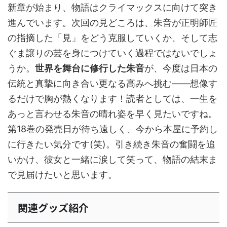
新章が始まり、物語はクライマックスに向けて突き
進んでいます。次回の見どころは、朱音が正明師匠
の指摘した「見」をどう克服していくか、そして志
ぐま譲りの芸を身につけていく過程ではないでしょ
うか。
世界を舞台に修行した朱音
が、今度は日本の
伝統と真摯に向き合い更なる高みへ挑む――想像す
るだけで胸が熱くなります！読者としては、一生を
あっと言わせる朱音の晴れ姿を早く見たいですね。
第18巻の発売日が待ち遠しく、今から本屋に予約し
に行きたい気分です(笑)。引き続き朱音の奮闘を追
いかけ、彼女と一緒に涙して笑って、物語の結末ま
で見届けたいと思います。
関連グッズ紹介