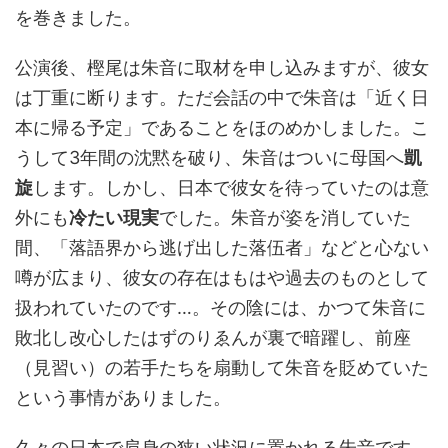
を巻きました。
公演後、樫尾は朱音に取材を申し込みますが、彼女
は丁重に断ります。ただ会話の中で朱音は「近く日
本に帰る予定」であることをほのめかしました。こ
うして3年間の沈黙を破り、朱音はついに母国へ
凱
旋
します。しかし、日本で彼女を待っていたのは意
外にも
冷たい現実
でした。朱音が姿を消していた
間、「落語界から逃げ出した落伍者」などと心ない
噂が広まり、彼女の存在はもはや過去のものとして
扱われていたのです…。その陰には、かつて朱音に
敗北し改心したはずのりゑんが裏で暗躍し、前座
（見習い）の若手たちを扇動して朱音を貶めていた
という事情がありました。
久々の日本で肩身の狭い状況に置かれる朱音です