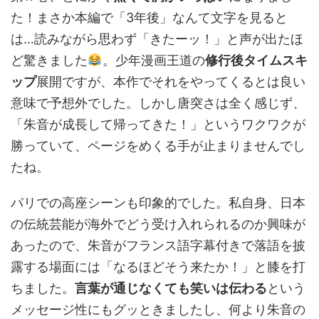
た！まさか本編で「3年後」なんて文字を見ると
は…読みながら思わず「きたーッ！」と声が出たほ
ど驚きました
。少年漫画王道の
修行後タイムスキ
ップ
展開ですが、本作でそれをやってくるとは良い
意味で予想外でした。しかし唐突さは全く感じず、
「朱音が成長して帰ってきた！」というワクワクが
勝っていて、ページをめくる手が止まりませんでし
たね。
パリでの高座シーンも印象的でした。私自身、日本
の伝統芸能が海外でどう受け入れられるのか興味が
あったので、朱音がフランス語字幕付きで落語を披
露する場面には「なるほどそう来たか！」と膝を打
ちました。
言葉が通じなくても笑いは伝わる
という
メッセージ性にもグッときましたし、何より朱音の