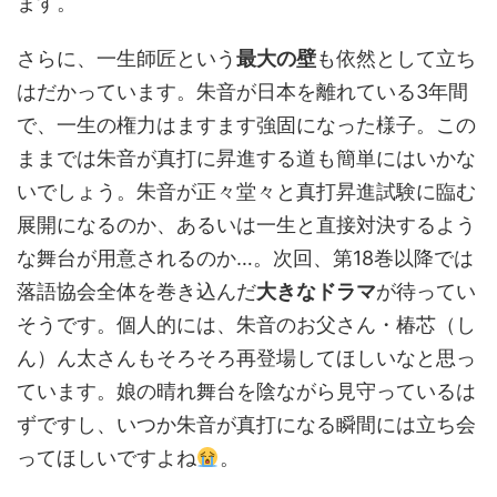
ます。
さらに、一生師匠という
最大の壁
も依然として立ち
はだかっています。朱音が日本を離れている3年間
で、一生の権力はますます強固になった様子。この
ままでは朱音が真打に昇進する道も簡単にはいかな
いでしょう。朱音が正々堂々と真打昇進試験に臨む
展開になるのか、あるいは一生と直接対決するよう
な舞台が用意されるのか…。次回、第18巻以降では
落語協会全体を巻き込んだ
大きなドラマ
が待ってい
そうです。個人的には、朱音のお父さん・椿芯（し
ん）ん太さんもそろそろ再登場してほしいなと思っ
ています。娘の晴れ舞台を陰ながら見守っているは
ずですし、いつか朱音が真打になる瞬間には立ち会
ってほしいですよね
。