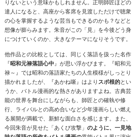
りないという意味かもしれません。正明師匠ほどの
達人になると、高座から客席を見渡しただけで聴衆
の心を掌握するような芸当もできるのかも？などと
想像が膨らみます。朱音がこの「見」を今後どう身
につけていくのか、大きなテーマになりそうです。
他作品との比較としては、同じく落語を扱った名作
『
昭和元禄落語心中
』が思い浮かびます。『昭和元
禄～』では昭和の落語家たちの人生模様がしっとり
描かれましたが、『あかね噺』はより
スポ根的
とい
うか、バトル漫画的な熱さがありますよね。古典芸
能の世界を舞台にしながらも、師匠との確執や修
行、ライバルとの高め合いなど少年漫画らしい燃え
る展開が満載で、新鮮な面白さを感じます。また、
今回朱音が見せた「あくび攻撃」
のように、一見地
味な落語の所作をバトル漫画の
異能バトル風に演出