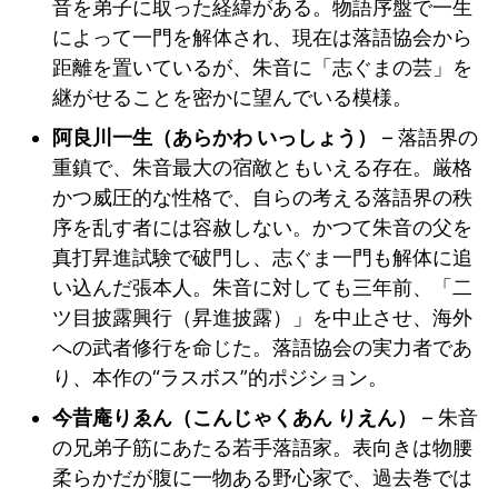
音を弟子に取った経緯がある。物語序盤で一生
によって一門を解体され、現在は落語協会から
距離を置いているが、朱音に「志ぐまの芸」を
継がせることを密かに望んでいる模様。
阿良川一生（あらかわ いっしょう）
– 落語界の
重鎮で、朱音最大の宿敵ともいえる存在。厳格
かつ威圧的な性格で、自らの考える落語界の秩
序を乱す者には容赦しない。かつて朱音の父を
真打昇進試験で破門し、志ぐま一門も解体に追
い込んだ張本人。朱音に対しても三年前、「二
ツ目披露興行（昇進披露）」を中止させ、海外
への武者修行を命じた。落語協会の実力者であ
り、本作の“ラスボス”的ポジション。
今昔庵りゑん（こんじゃくあん りえん）
– 朱音
の兄弟子筋にあたる若手落語家。表向きは物腰
柔らかだが腹に一物ある野心家で、過去巻では