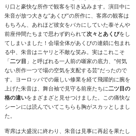
り口と豪快な所作で観客を引き込みます。演目中に
朱音が放つ大きな“あくび”の所作に、客席の観客は
もちろん、あれほど彼女をバカにしていた泰そんや
前座仲間たちまで思わず釣られて
次々とあくび
をし
てしまいました！会場全体があくびの連鎖に包まれ
る中、朱音はニヤリと不敵な笑み。実はこれこそ
「
二ツ目
」と呼ばれる一人前の噺家の底力、“何気
ない所作一つで場の空気を支配する芸”だったので
す。ヨーロッパでの厳しい修業を経て飛躍的に腕を
上げた朱音は、舞台袖で見守る前座たちに
二ツ目の
格の違い
をまざまざと見せつけました。この痛快な
シーンには読んでいてこちらも胸がスカッとしまし
た。
寄席は大盛況に終わり、朱音は見事に再起を果たし