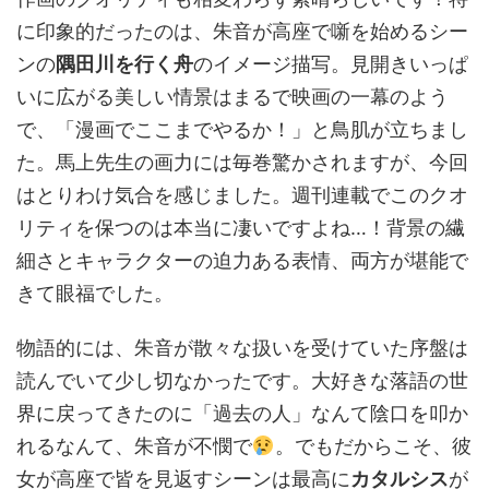
に印象的だったのは、朱音が高座で噺を始めるシー
ンの
隅田川を行く舟
のイメージ描写。見開きいっぱ
いに広がる美しい情景はまるで映画の一幕のよう
で、「漫画でここまでやるか！」と鳥肌が立ちまし
た。馬上先生の画力には毎巻驚かされますが、今回
はとりわけ気合を感じました。週刊連載でこのクオ
リティを保つのは本当に凄いですよね…！背景の繊
細さとキャラクターの迫力ある表情、両方が堪能で
きて眼福でした。
物語的には、朱音が散々な扱いを受けていた序盤は
読んでいて少し切なかったです。大好きな落語の世
界に戻ってきたのに「過去の人」なんて陰口を叩か
れるなんて、朱音が不憫で
。でもだからこそ、彼
女が高座で皆を見返すシーンは最高に
カタルシス
が