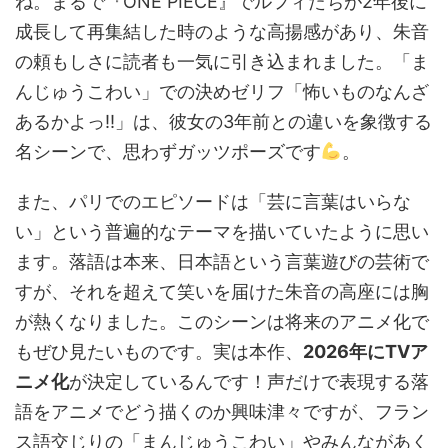
ね。まるで『ONE PIECE』でルフィたちが2年後に
成長して再集結した時のような高揚感があり、朱音
の頼もしさに読者も一気に引き込まれました。「ま
んじゅうこわい」での決めゼリフ「怖いものなんざ
あるかよっ‼︎」は、彼女の3年前との違いを象徴する
名シーンで、思わずガッツポーズです
。
また、パリでのエピソードは「芸に言葉はいらな
い」という普遍的なテーマを描いていたように思い
ます。落語は本来、日本語という言葉遊びの芸術で
すが、それを超えて笑いを届けた朱音の高座には胸
が熱くなりました。このシーンは将来のアニメ化で
もぜひ見たいものです。実は本作、
2026年にTVア
ニメ化
が決定しているんです！声だけで表現する落
語をアニメでどう描くのか興味津々ですが、フラン
ス語交じりの「まんじゅうこわい」やみんながあく