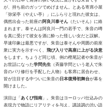
が、持ち前のガッツでめげません。とある寄席小屋
「弥栄亭（やえい亭）」にふらりと現れた彼女は、
偶然出会った前座の
阿良川泰そん
（たいそん）に絡
まれます。泰そんは阿良川一門の若手で、朱音の噂
を真に受けて彼女を酒に酔った怪しい女だと誤解。
早速印象は最悪ですが、朱音は泰そんや周囲の前座
衆に実力を示すべく、
飛び入りで高座に上がる決意
をします。ちょうど同じ頃、例の樫尾記者や朱音が
お世話になった
学問先生
（斉藤学問という老人で朱
音のパリ修行を手配した人物）も客席に居合わせ、
皆が注目する中ついに朱音の
日本復帰初舞台
が幕を
開けました。
演目は「
あくび指南
」。朱音はヨーロッパ仕込みの
表現力で物語にリアリティを与え、講談調の渋い語