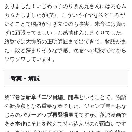
ありました！いじめっ子のりゑん兄さんには内心ム
カムカしましたが(笑)、こういうイヤな役どころが
いることで物語が引き立つのも事実。朱音には負け
ずに頑張ってほしい！と感情移入しまくりでした。
終盤では大御所の正明師匠まで出てきて、物語がま
た一段と深まりそうな予感。次巻への期待で今から
ソワソワしています。
考察・解説
第17巻は
新章「二ツ目編」開幕
ということで、物語
の転換点となる重要な巻でした。ジャンプ漫画おな
じみの
パワーアップ再登場
展開ですが、落語漫画で
ある本作にそれを敢えて持ち込んだのが面白いです