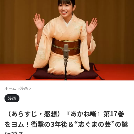
ホーム
>
漫画
>
漫画
（あらすじ・感想）『あかね噺』第17巻
をヨム！衝撃の3年後＆“志ぐまの芸”の謎