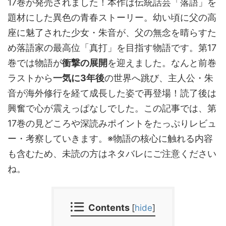
17巻が発売されました！本作は伝統話芸「落語」を
題材にした異色の青春ストーリー。幼い頃に父の高
座に魅了された少女・朱音が、父の無念を晴らすた
め落語家の最高位「真打」を目指す物語です。第17
巻では物語が
衝撃の展開
を迎えました。なんと前巻
ラストから
一気に3年後
の世界へ跳び、主人公・朱
音が海外修行を経て成長した姿で再登場！読了後は
興奮で心が震えっぱなしでした。この記事では、第
17巻の見どころや深読みポイントをたっぷりレビュ
ー・考察していきます。※物語の核心に触れる内容
も含むため、未読の方はネタバレにご注意ください
ね。
Contents
[
hide
]