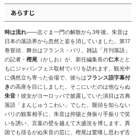
あらすじ
時は流れ
――志ぐま一門の解散から3年後。朱音は
日本の落語界から忽然と姿を消していました。第17
巻冒頭、舞台はフランス・パリ。雑誌「月刊落語」
の記者・
樫尾
（かしお）が、新任編集長の
仁木
とと
もにジャパンフェス取材でパリを訪れます。観光中
に偶然立ち寄った会場で、彼らは
フランス語字幕付
き
の高座を目にしました。そこにいたのは他ならぬ
朱音
！彼女がヨーロッパで披露していた演目は古典
落語「まんじゅうこわい」でした。饅頭を知らない
パリの観客相手に、朱音は抑揚と身振り手振りで笑
いを誘い、言葉の壁を越えて大盛況を博します。異
国でも揺るがぬ朱音の芸に、樫尾は驚嘆し思わず舌