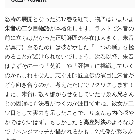
怒涛の展開となった第17巻を経て、物語はいよいよ
朱音の二ツ目物語
が本格化します。ラストで朱音の
前に立ちはだかった正明師匠の存在は大きく、朱音
が真打に至るためには彼が示した「三つの噺」を極
めることが避けられないでしょう。次巻以降、朱音
はまずその一つ「芝浜」や「死神」に挑戦していく
のかもしれません。志ぐま師匠直伝の演目に朱音が
どう向き合うのか、考えただけでワクワクします！
また、朱音に散々嫌がらせをしていたりゑん兄さん
との因縁にも決着がつくのか注目ですね。彼女が二
ツ目として実力を示したことで、りゑんも内心穏や
かではないはず。もしかしたら
高座対決
のような形
でリベンジマッチが描かれるかも…？想像が膨らみ