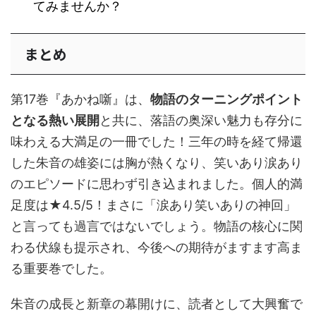
てみませんか？
まとめ
第17巻『あかね噺』は、
物語のターニングポイント
となる熱い展開
と共に、落語の奥深い魅力も存分に
味わえる大満足の一冊でした！三年の時を経て帰還
した朱音の雄姿には胸が熱くなり、笑いあり涙あり
のエピソードに思わず引き込まれました。個人的満
足度は★4.5/5！まさに「涙あり笑いありの神回」
と言っても過言ではないでしょう。物語の核心に関
わる伏線も提示され、今後への期待がますます高ま
る重要巻でした。
朱音の成長と新章の幕開けに、読者として大興奮で