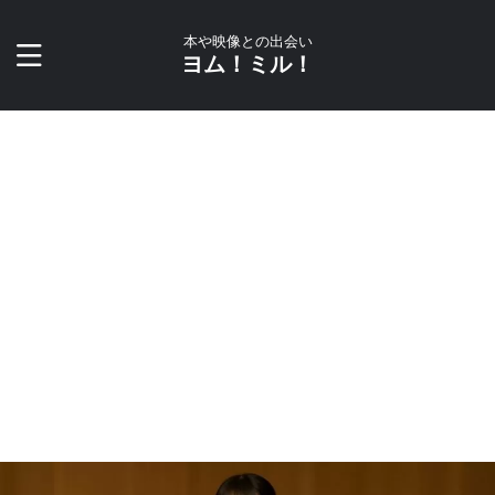
本や映像との出会い
ヨム！ミル！