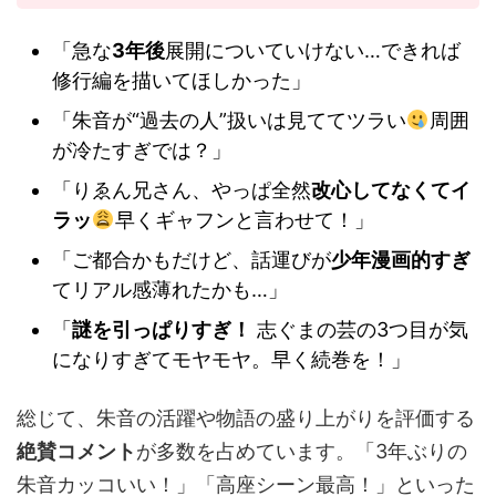
「急な
3年後
展開についていけない…できれば
修行編を描いてほしかった」
「朱音が“過去の人”扱いは見ててツラい
周囲
が冷たすぎでは？」
「りゑん兄さん、やっぱ全然
改心してなくてイ
ラッ
早くギャフンと言わせて！」
「ご都合かもだけど、話運びが
少年漫画的すぎ
てリアル感薄れたかも…」
「
謎を引っぱりすぎ！
志ぐまの芸の3つ目が気
になりすぎてモヤモヤ。早く続巻を！」
総じて、朱音の活躍や物語の盛り上がりを評価する
絶賛コメント
が多数を占めています。「3年ぶりの
朱音カッコいい！」「高座シーン最高！」といった