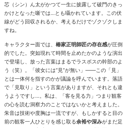
芯（シン）ん太がかつて一生に披露して破門のきっ
かけとなった噺では…とも囁かれています。この伏
線がどう回収されるか、考えるだけでゾクゾクしま
すね。
キャラクター面では、
椿家正明師匠の存在感
が圧倒
的でした。突如現れて時間を止めたかのような演出
で登場し、放った言葉はまるでラスボスの幹部のよ
う（笑）。「彼女には“見”が無い」――この「見」
とは一体何を指すのかが議論を呼んでいます。落語
で「見取り」という言葉がありますが、それとも違
うようですし…。私は、「客を見る力」つまり観客
の心を読む洞察力のことではないかと考えました。
朱音は技術や度胸は一流ですが、もしかすると目の
前の観客一人ひとりを感じ取る
余裕や深み
がまだ足