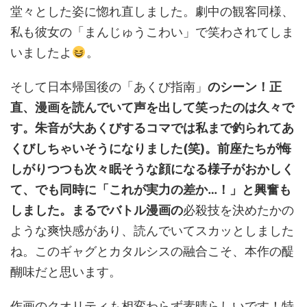
堂々とした姿に惚れ直しました。劇中の観客同様、
私も彼女の「まんじゅうこわい」で笑わされてしま
いましたよ
。
そして日本帰国後の「あくび指南」
のシーン！正
直、漫画を読んでいて声を出して笑ったのは久々で
す。朱音が大あくびするコマでは私まで釣られてあ
くびしちゃいそうになりました(笑)。前座たちが悔
しがりつつも次々眠そうな顔になる様子がおかしく
て、でも同時に「これが実力の差か…！」と興奮も
しました。まるでバトル漫画の
必殺技を決めたかの
ような爽快感があり、読んでいてスカッとしました
ね。このギャグとカタルシスの融合こそ、本作の醍
醐味だと思います。
作画のクオリティも相変わらず素晴らしいです！特