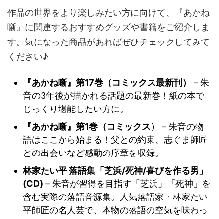
作品の世界をより楽しみたい方に向けて、『あかね
噺』に関連するおすすめグッズや書籍をご紹介しま
す。気になった商品があればぜひチェックしてみて
ください♪
『あかね噺』第17巻（コミックス最新刊）
– 朱
音の3年後が描かれる話題の最新巻！紙の本で
じっくり堪能したい方に。
『あかね噺』第1巻（コミックス）
– 朱音の物
語はここから始まる！父との約束、志ぐま師匠
との出会いなど感動の序章を収録。
林家たい平 落語集「芝浜/死神/喜びを作る男」
(CD)
– 朱音が習得を目指す「芝浜」「死神」を
含む実際の落語音源集。人気落語家・林家たい
平師匠の名人芸で、本物の落語の空気を味わっ