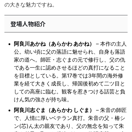
の大きな魅力ですね。
登場人物紹介
阿良川あかね（あらかわ あかね）
– 本作の主人
公。幼い頃に父の落語に魅せられ、自身も落語
家の道へ。師匠・志ぐまの元で修行し、父の仇
である一生に認めさせるほどの真打になること
を目標としている。第17巻では3年間の海外修
業を経て大きく成長し、帰国後初めて二ツ目と
しての高座に臨む。観客を惹きつける話芸と負
けん気の強さが持ち味。
阿良川志ぐま（あらかわ しぐま）
– 朱音の師匠
で、人情に厚いベテラン真打。朱音の父・椿シ
ン(芯)ん太の親友であり、父の無念を知って朱