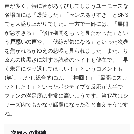
声が多く、特に皆があくびしてしまうユーモラスな
名場面には「爆笑した」「センスありすぎ」とSNS
でも大盛り上がりでした。一方で一部には、「展開
が急すぎる」「修行期間をもっと見たかった」とい
う
戸惑いの声
や、「伏線が気になる」といった次巻
を焦がれるがゆえの悲鳴も見られました。また、り
ゑんの腹黒さに対する読者のヘイトも健在で、「早
く朱音にやり返してほしい！」というコメントも
(笑)。しかし総合的には、「
神回
！」「最高にスカ
ッとした！」といったポジティブな反応が大半で、
ファンの満足度は非常に高いようです。第17巻はシ
リーズ内でもかなり話題になった巻と言えそうです
ね。
次回への期待