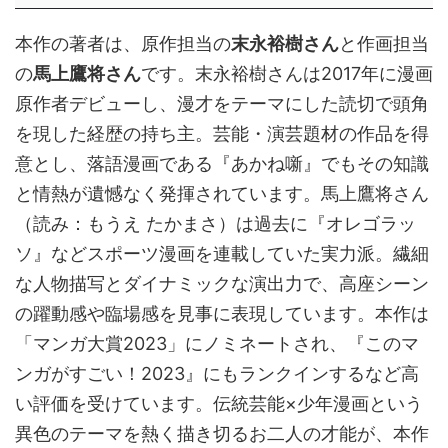
本作の著者は、原作担当の
末永裕樹さん
と作画担当
の
馬上鷹将さん
です。末永裕樹さんは2017年に漫画
原作者デビューし、漫才をテーマにした読切で頭角
を現した経歴の持ち主。芸能・演芸題材の作品を得
意とし、落語漫画である『あかね噺』でもその知識
と情熱が遺憾なく発揮されています。馬上鷹将さん
（読み：もうえ たかまさ）は過去に『オレゴラッ
ソ』などスポーツ漫画を連載していた実力派。繊細
な人物描写とダイナミックな演出力で、高座シーン
の躍動感や臨場感を見事に表現しています。本作は
「マンガ大賞2023」にノミネートされ、『このマ
ンガがすごい！2023』にもランクインするなど高
い評価を受けています。伝統芸能×少年漫画という
異色のテーマを熱く描き切るお二人の才能が、本作