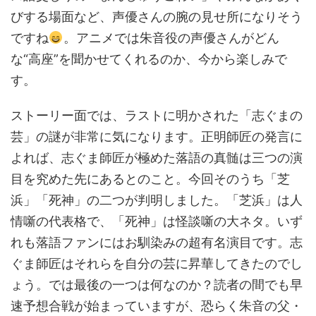
びする場面など、声優さんの腕の見せ所になりそう
ですね
。アニメでは朱音役の声優さんがどん
な“高座”を聞かせてくれるのか、今から楽しみで
す。
ストーリー面では、ラストに明かされた「志ぐまの
芸」の謎が非常に気になります。正明師匠の発言に
よれば、志ぐま師匠が極めた落語の真髄は三つの演
目を究めた先にあるとのこと。今回そのうち「芝
浜」「死神」の二つが判明しました。「芝浜」は人
情噺の代表格で、「死神」は怪談噺の大ネタ。いず
れも落語ファンにはお馴染みの超有名演目です。志
ぐま師匠はそれらを自分の芸に昇華してきたのでし
ょう。では最後の一つは何なのか？読者の間でも早
速予想合戦が始まっていますが、恐らく朱音の父・