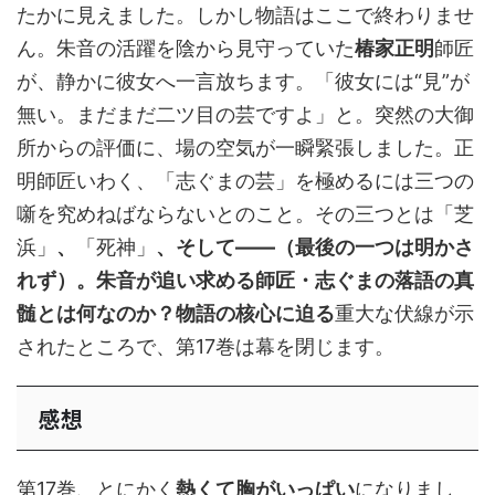
たかに見えました。しかし物語はここで終わりませ
ん。朱音の活躍を陰から見守っていた
椿家正明
師匠
が、静かに彼女へ一言放ちます。「彼女には“見”が
無い。まだまだ二ツ目の芸ですよ」と。突然の大御
所からの評価に、場の空気が一瞬緊張しました。正
明師匠いわく、「志ぐまの芸」を極めるには三つの
噺を究めねばならないとのこと。その三つとは「芝
浜」
、
「死神」
、そして――（最後の一つは明かさ
れず）。朱音が追い求める師匠・志ぐまの落語の真
髄とは何なのか？物語の核心に迫る
重大な伏線が示
されたところで、第17巻は幕を閉じます。
感想
第17巻、とにかく
熱くて胸がいっぱい
になりまし