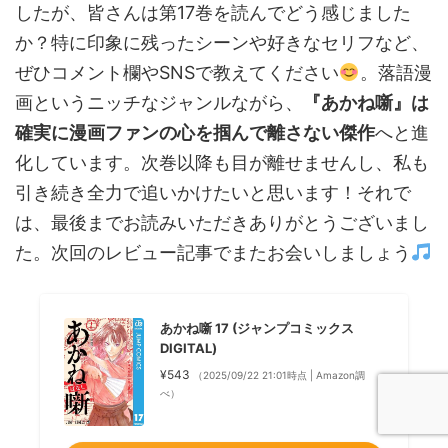
したが、皆さんは第17巻を読んでどう感じました
か？特に印象に残ったシーンや好きなセリフなど、
ぜひコメント欄やSNSで教えてください
。落語漫
画というニッチなジャンルながら、
『あかね噺』は
確実に漫画ファンの心を掴んで離さない傑作
へと進
化しています。次巻以降も目が離せませんし、私も
引き続き全力で追いかけたいと思います！それで
は、最後までお読みいただきありがとうございまし
た。次回のレビュー記事でまたお会いしましょう
あかね噺 17 (ジャンプコミックス
DIGITAL)
¥543
（2025/09/22 21:01時点 | Amazon調
べ）