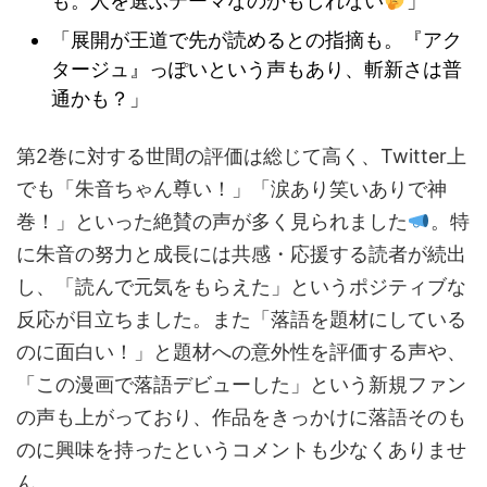
も。人を選ぶテーマなのかもしれない
」
「展開が王道で先が読めるとの指摘も。『アク
タージュ』っぽいという声もあり、斬新さは普
通かも？」
第2巻に対する世間の評価は総じて高く、Twitter上
でも「朱音ちゃん尊い！」「涙あり笑いありで神
巻！」といった絶賛の声が多く見られました
。特
に朱音の努力と成長には共感・応援する読者が続出
し、「読んで元気をもらえた」というポジティブな
反応が目立ちました。また「落語を題材にしている
のに面白い！」と題材への意外性を評価する声や、
「この漫画で落語デビューした」という新規ファン
の声も上がっており、作品をきっかけに落語そのも
のに興味を持ったというコメントも少なくありませ
ん。