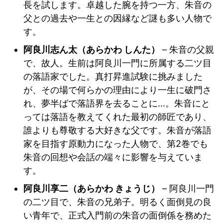
長を試します。卓越した腕を持つ一方、朱音の
父との過去や一生との因縁など謎も多い人物で
す。
阿良川志ん太（あらかわ しんた）
– 朱音の父親
で、故人。生前は阿良川一門に所属する二ツ目
の落語家でした。真打昇進試験に挑みました
が、その場で何らかの理由により一生に破門さ
れ、夢半ばで落語界を去ることに…。朱音にと
っては落語を教えてくれた最初の師匠であり、
誰よりも尊敬する大好きな父です。朱音が落語
家を目指す原動力になった人物で、第2巻でも
朱音の回想や会話の端々に影響を与えていま
す。
阿良川享二（あらかわ きょうじ）
– 阿良川一門
の二ツ目で、朱音の兄弟子。明るく面倒見の良
い青年で、正式入門前の朱音の面倒係を務めた