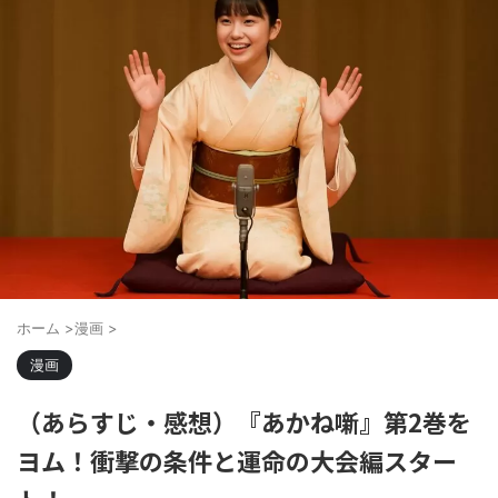
ホーム
>
漫画
>
漫画
（あらすじ・感想）『あかね噺』第2巻を
ヨム！衝撃の条件と運命の大会編スター