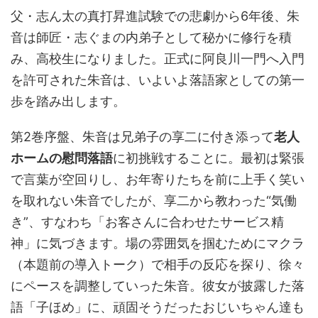
父・志ん太の真打昇進試験での悲劇から6年後、朱
音は師匠・志ぐまの内弟子として秘かに修行を積
み、高校生になりました。正式に阿良川一門へ入門
を許可された朱音は、いよいよ落語家としての第一
歩を踏み出します。
第2巻序盤、朱音は兄弟子の享二に付き添って
老人
ホームの慰問落語
に初挑戦することに。最初は緊張
で言葉が空回りし、お年寄りたちを前に上手く笑い
を取れない朱音でしたが、享二から教わった“気働
き”、すなわち「お客さんに合わせたサービス精
神」に気づきます。場の雰囲気を掴むためにマクラ
（本題前の導入トーク）で相手の反応を探り、徐々
にペースを調整していった朱音。彼女が披露した落
語「子ほめ」に、頑固そうだったおじいちゃん達も