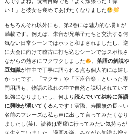
んですよね。読者目線でも「よく頑張った！偉
い！」と彼女を褒めてあげたくなりました
もちろんそれ以外にも、第2巻には魅力的な場面が
満載です。例えば、朱音が兄弟子たちと交流する何
気ない日常シーンではホッと和まされましたし、逆
に大会に向けて稽古に打ち込むシーンではスポ根さ
ながらの熱さにワクワクしました
。
落語の解説や
豆知識
が作中で丁寧に語られる点も個人的には嬉し
かったです。「マクラ」や「下座音楽」といった専
門用語も、物語の流れの中で自然と説明されていて
勉強になりましたし、何より
読んでいて純粋に落語
に興味が湧いてくる
んです！実際、寿限無の長～い
名前のフレーズは私も声に出して言ってみたくなり
ましたし(笑)、読後は寄席に行ってみたい気持ちが
芽生えていました。漫画を楽しみながら知識も増え