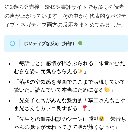
第2巻の発売後、SNSや書評サイトでも多くの読者
の声が上がっています。その中から代表的なポジテ
ィブ・ネガティブ両方の反応をまとめてみました。
ポジティブな反応（好評）
「毎話ごとに感情が揺さぶられる！朱音のひた
むきな姿に元気をもらえる
」
「落語の空気感を漫画でここまで表現していて
驚いた。読んでいて本当にためになる
」
「兄弟子たちがみんな魅力的！享二さんもこぐ
ま兄さんもカッコ良すぎる…
」
「先生との進路相談のシーンに感動
朱音ち
ゃんの覚悟が伝わってきて胸が熱くなった」