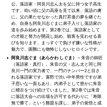
公。落語家・阿良川志ん太を父に持つ女子高生
です。幼い頃に父の高座を見て以来、落語の虜
に。父の果たせなかった真打昇進の夢を継ぐた
め、自身も阿良川志ぐまに弟子入りし落語家の
道を歩み始めます。第2巻では、落語家として
の才能と努力が開花し始め、観客を笑わせる喜
びを知ります。まっすぐで負けず嫌いな性格が
魅力で、困難にも物怖じしないヒロインです。
阿良川志ぐま（あらかわ しぐま）
– 朱音の師匠
（落語家・真打）。朱音の父・志ん太と同じ阿
良川一門の実力者で、一門のナンバー2と目さ
れる落語家です。寡黙で渋い中年男性ですが弟
子思いな一面もあり、内弟子として密かに朱音
に稽古をつけ続けていました。第2巻では朱音
に落語大会への出場を許可する代わりに「寿限
無で勝て」という難題を課し、弟子の覚悟と成