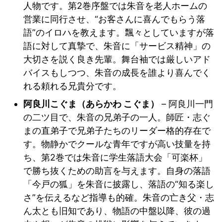
人物です。第2巻序盤では朱音を老人ホームの
営業に同行させ、“お客さんに喜んでもらう落
語”のイロハを教えます。飄々としていますが落
語に対して真摯で、朱音に「サービス精神」の
大切さを説く良き先輩。舞台袖では厳しいアド
バイスもしつつ、朱音の成長を誰より喜んでく
れる頼れる兄貴分です。
阿良川こぐま（あらかわ こぐま）
– 阿良川一門
の二ツ目で、朱音の兄弟子の一人。師匠・志ぐ
まの直弟子で兄弟子たちのリーダー格的存在で
す。物静かでクールな青年ですが高い技量を持
ち、第2巻では朱音に学生落語大会「可楽杯」
で勝ち抜くための助言を与えます。自身の落語
「今戸の狐」を朱音に披露し、落語の“知る楽し
さ”を伝えるなど指導も的確。朱音の亡き父・志
ん太とも旧知であり、物語の中盤以降、彼の過