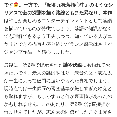
です
。一方で、『昭和元禄落語心中』のようなシ
リアスで芸の深淵を描く路線ともまた異なり、本作
は
誰もが楽しめるエンターテインメントとして落語
を描いているのが特徴でしょう。落語の知識がなく
ても理解できるよう工夫しつつ、知っている人がニ
ヤリとできる描写も盛り込むバランス感覚はさすが
ジャンプ作品、と感心しました。
最後に、第2巻で提示された
謎や伏線
にも触れてお
きたいです。最大の謎はやはり、朱音の父・志ん太
が一生によって破門に追いやられた真相でしょう。
現時点では一生師匠の審査基準が厳しすぎたゆえと
も取れますが、もしかすると何か裏事情があったの
かもしれません。このあたり、第2巻では直接描か
れませんでしたが、志ん太の同僚だったこぐま兄さ