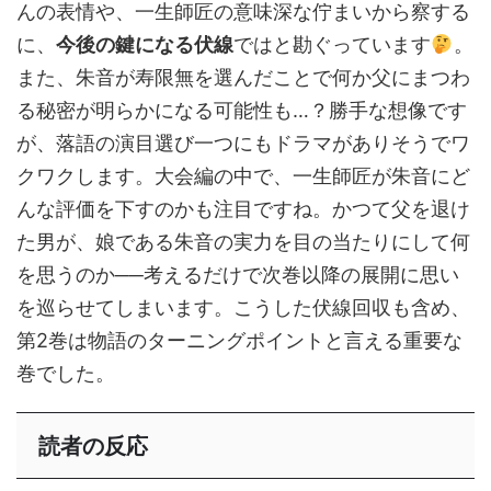
んの表情や、一生師匠の意味深な佇まいから察する
に、
今後の鍵になる伏線
ではと勘ぐっています
。
また、朱音が寿限無を選んだことで何か父にまつわ
る秘密が明らかになる可能性も…？勝手な想像です
が、落語の演目選び一つにもドラマがありそうでワ
クワクします。大会編の中で、一生師匠が朱音にど
んな評価を下すのかも注目ですね。かつて父を退け
た男が、娘である朱音の実力を目の当たりにして何
を思うのか──考えるだけで次巻以降の展開に思い
を巡らせてしまいます。こうした伏線回収も含め、
第2巻は物語のターニングポイントと言える重要な
巻でした。
読者の反応