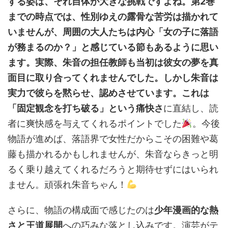
する姿は、それ自体が大きな挑戦ですよね。第2巻
までの時点では、性別ゆえの露骨な苦労は描かれて
いませんが、周囲の大人たちは内心「女の子に落語
が務まるのか？」と感じている節もあるように思い
ます。実際、朱音の担任教師も当初は彼女の夢を真
面目に取り合ってくれませんでした。しかし朱音は
実力で彼らを黙らせ、認めさせています。これは
「固定観念を打ち破る」という痛快さ
に直結し、読
者に爽快感を与えてくれるポイントでした
。今後
物語が進めば、落語界で女性だからこその困難や葛
藤も描かれるかもしれませんが、朱音ならきっと明
るく乗り越えてくれるだろうと期待せずにはいられ
ません。頑張れ朱音ちゃん！
さらに、物語の構成面で感じたのは
少年漫画的な熱
さと王道展開
への巧みな落とし込みです。演芸がテ