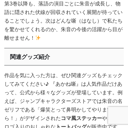
第3巻以降も、落語の演目ごとに朱音が成長し、物
語に隠された伏線が回収されていく展開が待ってい
ることでしょう。次はどんな噺（はなし）で私たち
を驚かせてくれるのか、朱音の今後の活躍から目が
離せません！
関連グッズ紹介
作品を気に入った方は、ぜひ関連グッズもチェック
してみてください♪ 『あかね噺』は人気作品だけあ
って、公式から様々なグッズが登場しています。例
えば、ジャンプキャラクターズストアでは朱音の名
ゼリフである「爆笑とって鼻明かしてやりますか
ら！」がデザインされた
コマ風ステッカー
や、作品
ロゴ入りのおしゃれな
トートバッグ
が販売中です。