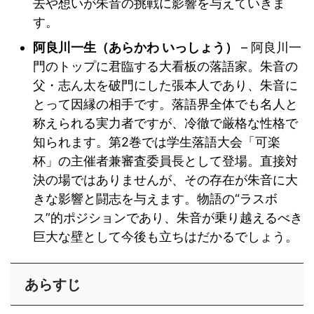
去や想いが朱音の挑戦に影響を与えていきま
す。
阿良川一生（あらかわ いっしょう）
– 阿良川一
門のトップに君臨する大看板の落語家。朱音の
父・志ん太を破門にした張本人であり、朱音に
とって因縁の相手です。落語界全体でも名人と
称えられる実力者ですが、冷徹で厳格な性格で
知られます。第2巻では学生落語大会「可楽
杯」の主催者兼審査委員長として登場。直接対
決の場ではありませんが、その存在が朱音に大
きな影響と闘志を与えます。物語の“ラスボ
ス”的ポジションであり、朱音が乗り越えるべき
巨大な壁として今後も立ちはだかるでしょう。
あらすじ