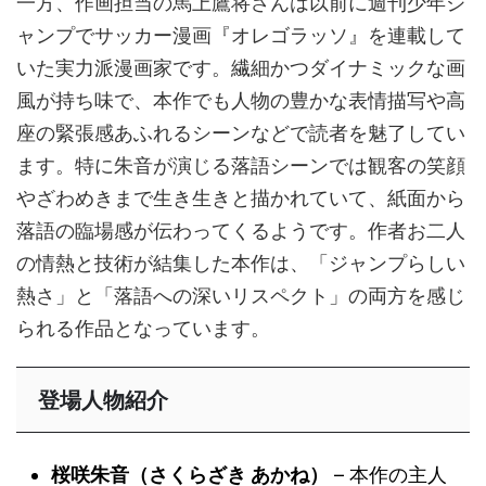
一方、作画担当の馬上鷹将さんは以前に週刊少年ジ
ャンプでサッカー漫画『オレゴラッソ』を連載して
いた実力派漫画家です。繊細かつダイナミックな画
風が持ち味で、本作でも人物の豊かな表情描写や高
座の緊張感あふれるシーンなどで読者を魅了してい
ます。特に朱音が演じる落語シーンでは観客の笑顔
やざわめきまで生き生きと描かれていて、紙面から
落語の臨場感が伝わってくるようです。作者お二人
の情熱と技術が結集した本作は、「ジャンプらしい
熱さ」と「落語への深いリスペクト」の両方を感じ
られる作品となっています。
登場人物紹介
桜咲朱音（さくらざき あかね）
– 本作の主人