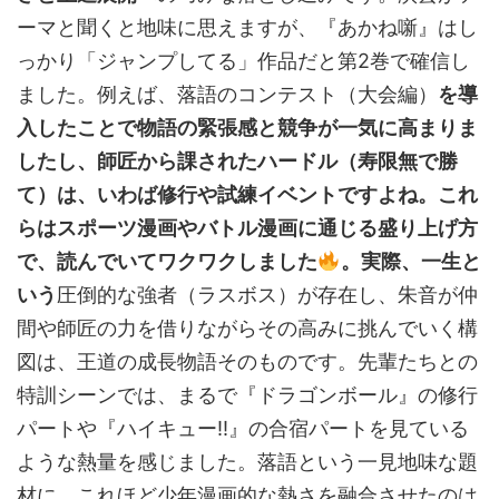
ーマと聞くと地味に思えますが、『あかね噺』はし
っかり「ジャンプしてる」作品だと第2巻で確信し
ました。例えば、落語のコンテスト（大会編）
を導
入したことで物語の緊張感と競争が一気に高まりま
したし、師匠から課されたハードル（寿限無で勝
て）は、いわば修行や試練イベントですよね。これ
らはスポーツ漫画やバトル漫画に通じる盛り上げ方
で、読んでいてワクワクしました
。実際、一生と
いう
圧倒的な強者（ラスボス）が存在し、朱音が仲
間や師匠の力を借りながらその高みに挑んでいく構
図は、王道の成長物語そのものです。先輩たちとの
特訓シーンでは、まるで『ドラゴンボール』の修行
パートや『ハイキュー!!』の合宿パートを見ている
ような熱量を感じました。落語という一見地味な題
材に、これほど少年漫画的な熱さを融合させたのは