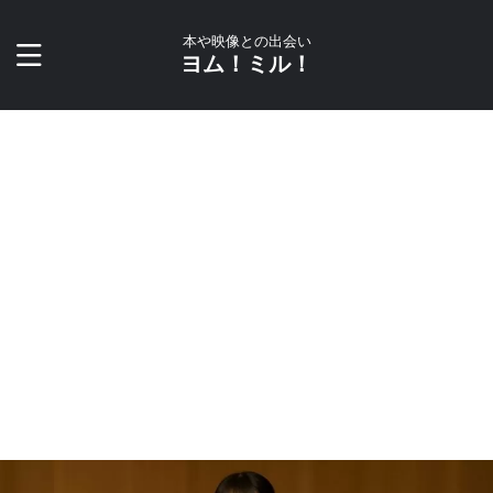
本や映像との出会い
ヨム！ミル！