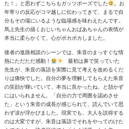
た！」と思わずこちらもガッツポーズでした
。お
年寄りの反応がコマ越しに伝わってきて、まるで自
分もその場にいるような臨場感を味わえたんです。
馬上先生の描くおじいちゃんおばあちゃんの表情が
本当に柔らかくて、心がポカポカしました。
後者の進路相談のシーンでは、朱音のまっすぐな情
熱にただただ感動！
最初は鼻で笑っていた
先生が、朱音の落語を実際に見て考えを改めるくだ
りは痛快でした。自分の夢を理解してもらえた朱音
の笑顔が輝いていて、本当に良かったね、と頷かず
にはいられません。「自分の力で周囲を認めさせ
た」という朱音の成長が感じられて、読んでいて思
わず涙が浮かびました。現実でも、大人を説得する
のは大変ですが、朱音は落語でそれをやってのけた