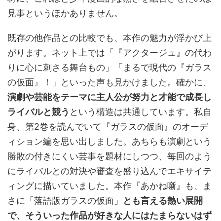
見事というほかありません。
既存の他作品との比較でも、本作の魅力が浮かび上
がります。ネット上では「『アクタージュ』の代わ
りに心に刺さる舞台もの」「まるで現代の『ガラス
の仮面』！」といった声も見かけました。確かに、
演劇や芸能をテーマに主人公が努力と才能で成長し
ライバルと競う
という構造は共通しています。私自
身、第2巻を読んでいて『ガラスの仮面』のオーデ
ィション編を思い出しました。あちらも演劇という
勝敗の付きにくい芸事を題材にしつつ、毎回のよう
にライバルとの対決や審査を盛り込んでエキサイテ
ィングに描いていました。本作『あかね噺』も、ま
さに「落語版ガラスの仮面」
とも言える熱い展開
で、そういった作品が好きな人にはたまらないはず