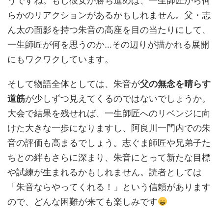
うですね。もし彼女が勝ち進めば、一生師匠から何
らかのリアクションがあるかもしれません。父・志
ん太の面影を持つ朱音の高座を目の当たりにして、
一生師匠が何を思うのか…その辺りが描かれる展開
にもワクワクしています。
そして物語全体としては、朱音が
父の無念を晴らす
道筋
が少しずつ見えてくるのではないでしょうか。
大会で結果を残せれば、一生師匠へのリベンジに向
けた大きな一歩になりますし、阿良川一門内での朱
音の評価も高まるでしょう。志ぐま師匠や兄弟子た
ちとの絆もさらに深まり、朱音にとって新たな目標
や試練が生まれるかもしれません。読者としては
「朱音ならやってくれる！」という信頼があります
ので、どんな困難が来ても楽しみです