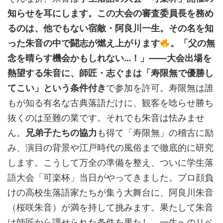
知らせを耳にします。この大会の審査委員長を務め
るのは、他でもない宿敵・阿良川一生。その名を知
った朱音の中で闘志が燃え上がります
。「父の無
念を晴らす機会かもしれない…！」――大会出場を
熱望する朱音に、師匠・志ぐまは「寿限無で優勝し
てこい」という条件付き
で参加を許可。寿限無は誰
もが知る有名な古典落語だけに、観客を唸らせ勝ち
抜くのは至難の業です。それでも朱音は怯みませ
ん。
兄弟子たちの協力
も得て「寿限無」の稽古に励
み、演目の背景や江戸時代の風俗まで徹底的に研究
します。こうして万全の準備を整え、ついに学生落
語大会「可楽杯」当日がやってきました。プロ顔負
けの高校生落語家たちが集う大舞台に、阿良川朱音
（桜咲朱音）が満を持して挑みます。果たして朱音
は師匠から課せられた条件を果たし、一生へのリベ