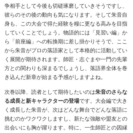
争相手として今後も切磋琢磨していきそうですし、
彼らのその後の動向も気になります。そして朱音自
身も、この大会で得た経験を糧に更なる高みを目指
していくことでしょう。物語的には「見習い編」か
ら「前座編」への転換期に差し掛かりそうで、ここ
から朱音がプロの落語家として本格的に活動してい
く展開が期待されます。師匠・志ぐまや一門の先輩
方との関わりも深まるでしょうし、落語界全体を巻
き込んだ新章が始まる予感がしますよね。
次巻以降、読者として期待したいのは
朱音のさらな
る成長と新キャラクターの登場
です。大会編で大き
く成長した朱音が、次はどんな舞台でどんな落語に
挑むのかワクワクしますし、新たな強敵や盟友との
出会いにも胸が躍ります。特に、一生師匠との因縁