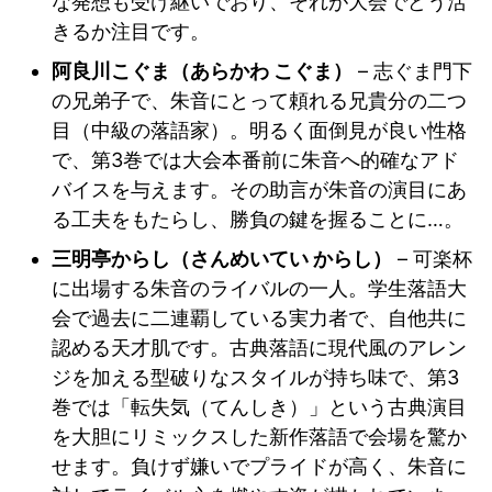
な発想も受け継いでおり、それが大会でどう活
きるか注目です。
阿良川こぐま（あらかわ こぐま）
– 志ぐま門下
の兄弟子で、朱音にとって頼れる兄貴分の二つ
目（中級の落語家）。明るく面倒見が良い性格
で、第3巻では大会本番前に朱音へ的確なアド
バイスを与えます。その助言が朱音の演目にあ
る工夫をもたらし、勝負の鍵を握ることに…。
三明亭からし（さんめいてい からし）
– 可楽杯
に出場する朱音のライバルの一人。学生落語大
会で過去に二連覇している実力者で、自他共に
認める天才肌です。古典落語に現代風のアレン
ジを加える型破りなスタイルが持ち味で、第3
巻では「転失気（てんしき）」という古典演目
を大胆にリミックスした新作落語で会場を驚か
せます。負けず嫌いでプライドが高く、朱音に