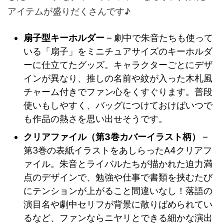
アイテムが盛りだくさんです♪
扇子型キーホルダー
– 劇中で朱音たちも使って
いる「扇子」をミニチュアサイズのキーホルダ
ーに仕立てたグッズ。キャラクターごとにデザ
インが異なり、推しの名前や紋が入った木札風
チャーム付きでファン心をくすぐります。普段
使いもしやすく、バッグにつけておけばいつで
も作品の熱さを思い出せそうです。
クリアファイル（第3巻カバーイラスト柄）
–
第3巻の表紙イラストをあしらったA4クリアフ
ァイル。朱音とライバルたちが描かれた迫力満
点のデザインで、勉強や仕事で書類を挟むたび
にテンションが上がること間違いなし！落語の
演目名や劇中セリフが背景に散りばめられてい
るなど、ファンならニヤリとできる細かな演出