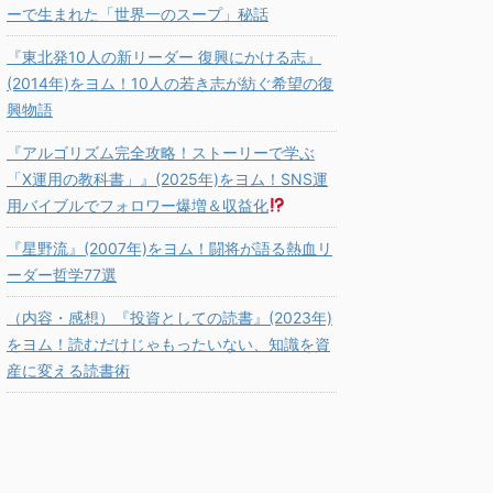
ーで生まれた「世界一のスープ」秘話
『東北発10人の新リーダー 復興にかける志』
(2014年)をヨム！10人の若き志が紡ぐ希望の復
興物語
『アルゴリズム完全攻略！ストーリーで学ぶ
「X運用の教科書」』(2025年)をヨム！SNS運
用バイブルでフォロワー爆増＆収益化
『星野流』(2007年)をヨム！闘将が語る熱血リ
ーダー哲学77選
（内容・感想）『投資としての読書』(2023年)
をヨム！読むだけじゃもったいない、知識を資
産に変える読書術