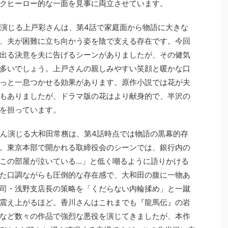
クヒーロー的な一面を見事に両立させています。
を演じる上戸彩さんは、第4話で家庭面から物語に大きな
、夫が困難に立ち向かう姿を陰で支える存在です。今回
出る決意を夫に告げるシーンがありましたが、その健気
多いでしょう。上戸さんの親しみやすい笑顔と暖かな口
っと一息つかせる効果があります。原作小説では花が夫
もありましたが、ドラマ版の花はより献身的で、半沢の
を担っています。
さん演じる大和田常務は、第4話時点では物語の黒幕的存
。東京本部で開かれる取締役会のシーンでは、銀行内の
この部屋が泣いている…」と低く嘲るように語りかける
た口調ながらも圧倒的な存在感で、大和田の腹に一物あ
司・浅野支店長の策略を「くだらない内輪揉め」と一蹴
震え上がるほど。香川さんはこれまでも『龍馬伝』の岩
など数々の作品で強烈な悪役を演じてきましたが、本作