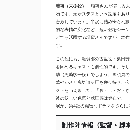
壇蜜（未樹役）
– 壇蜜さんが演じる
物です。元ホステスという設定もあり
合致しています。半沢に詰め寄られ動
的な表情の変化など、短い登場シーン
どでも活躍する壇蜜さんですが、本作
す。
この他にも、融資部の古里役・栗田芳
を固めるキャストも個性的です。そし
助（黒崎駿一役）でしょう。国税局の
華やかさと鬼気迫る圧を併せ持ち、今
クトを与えました。「お・し・お・き」
彼の妖しい色気と威圧感は健在で、一
演が、第4話の濃密なドラマをさらに
制作陣情報（監督・脚