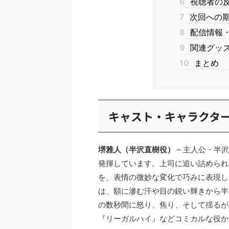
6
視聴者の
7
次回への
8
配信情報
9
関連グッ
10
まとめ
キャスト・キャラクタ
堺雅人（半沢直樹役）
– 主人公・半
発揮しています。上司に追い詰められ
を、表情の微妙な変化で巧みに表現し
は、額に滲む汗や目の鋭い輝きから半
の数秒間に怒り、焦り、そして揺るが
『リーガルハイ』などコミカルな役か