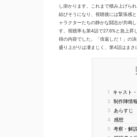
し掛かります。これまで積み上げられ
結びそうになり、視聴後には緊張感と
ャラクターたちの静かな闘志が共鳴し
す。視聴率も第4話で27.6%と急上
得の内容でした。「倍返しだ！」の決
盛り上がりは凄まじく、第4話はまさ
1
キャスト・
2
制作陣情報
3
あらすじ
4
感想
5
考察・解