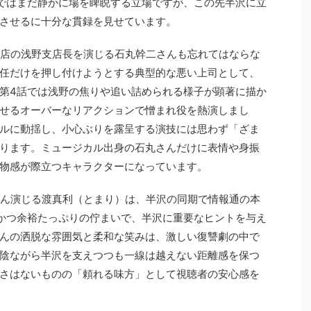
ではまだ静かに場を睥睨する立場ですが、この先半沢に立
させるに十分な貫録を見せています。
支店の浅野支店長を演じる石丸幹二さんも忘れてはならな
任だけを押し付けようとする典型的な悪い上司として、
第4話では浅野の焦りや追い詰められる様子が顕著に描か
せるオーバーなリアクションで憎まれ役を熱演しまし
ルに動揺し、小心ぶりを露呈する演技には思わず「ざま
ります。ミュージカル出身の石丸さんだけに表情や身振
物感が際立つキャラクターになっています。
さん演じる渡真利（とまり）は、半沢の同期で情報通の本
かつ余裕たっぷりの佇まいで、半沢に重要なヒントを与え
んの洒脱な雰囲気と柔和な笑みは、激しい復讐劇の中で
陰ながら半沢を支えつつも一線は越えない距離感を保つ
さはないものの「頼れる味方」として視聴者の安心感を