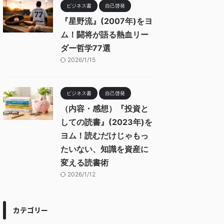
ビジネス書
自己啓発
『星野流』(2007年)をヨ
ム！闘将が語る熱血リー
ダー哲学77選
2026/1/15
ビジネス書
自己啓発
（内容・感想）『投資と
しての読書』(2023年)を
ヨム！読むだけじゃもっ
たいない、知識を資産に
変える読書術
2026/1/12
カテゴリー