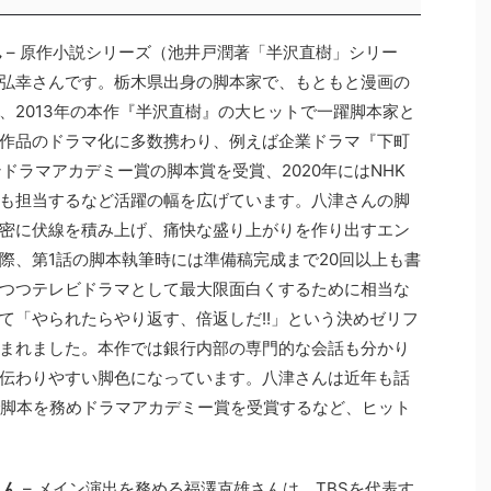
ん
– 原作小説シリーズ（池井戸潤著「半沢直樹」シリー
弘幸さんです。栃木県出身の脚本家で、もともと漫画の
、2013年の本作『半沢直樹』の大ヒットで一躍脚本家と
作品のドラマ化に多数携わり、例えば企業ドラマ『下町
ドラマアカデミー賞の脚本賞を受賞、2020年にはNHK
も担当するなど活躍の幅を広げています。八津さんの脚
密に伏線を積み上げ、痛快な盛り上がりを作り出すエン
際、第1話の脚本執筆時には準備稿完成まで20回以上も書
つつテレビドラマとして最大限面白くするために相当な
て「やられたらやり返す、倍返しだ!!」という決めゼリフ
まれました。本作では銀行内部の専門的な会話も分かり
伝わりやすい脚色になっています。八津さんは近年も話
S）で脚本を務めドラマアカデミー賞を受賞するなど、ヒット
さん
– メイン演出を務める福澤克雄さんは、TBSを代表す