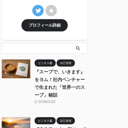
プロフィール詳細
ビジネス書
自己啓発
『スープで、いきます』
をヨム！社内ベンチャー
で生まれた「世界一のス
ープ」秘話
2026/3/22
ビジネス書
自己啓発