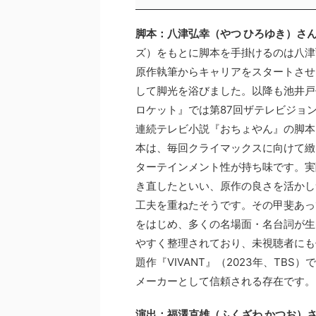
脚本：八津弘幸（やつ ひろゆき）さ
ズ）をもとに脚本を手掛けるのは八津
原作執筆からキャリアをスタートさせ
して脚光を浴びました。以降も池井戸
ロケット』では第87回ザテレビジョン
連続テレビ小説『おちょやん』の脚本
本は、毎回クライマックスに向けて緻
ターテインメント性が持ち味です。実
き直したといい、原作の良さを活かし
工夫を重ねたそうです。その甲斐あっ
をはじめ、多くの名場面・名台詞が生
やすく整理されており、未視聴者にも
題作『VIVANT』（2023年、TB
メーカーとして信頼される存在です。
演出：福澤克雄（ふくざわ かつお）