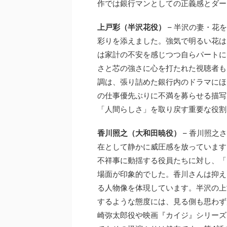
作では銀行マンとしての正義感とダー
上戸彩（半沢花役）
– 半沢の妻・花
彩りを添えました。強気で明るい花は
は家計の不安を感じつつ自らパートに
さと芯の強さに心を打たれた視聴者も
調は、張り詰めた銀行内のドラマにほ
の仕事優先ぶりに不満を募らせる描写
「人間らしさ」を取り戻す重要な役割
香川照之（大和田暁役）
– 香川照之
在として静かに威圧感を放っています
不祥事に動揺する役員たちに対し、「
場面が印象的でした。香川さんは抑え
る人物像を体現しています。半沢の上
するような態度には、見る側も思わず
崎弥太郎役や映画『カイジ』シリーズ