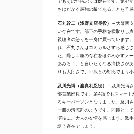
でもその怪演ぶりは健在です。第4話
ちはだかる最強の敵であることを予感
石丸幹二（浅野支店長役）
– 大阪西
い存在です。部下の手柄を横取りし責
視聴者の怒りを一身に買っています。
れ、石丸さんはコミカルさすら感じさ
た。隠し口座の存在をほのめかすメー
あみろ！」と言いたくなる痛快さがあ
りも大げさで、半沢との対比でより小
及川光博（渡真利忍役）
– 及川光博
部営業部員です。第4話でもスマート
るキーパーソンとなりました。及川さ
一服の清涼剤のようです。同期として
演技に、大人の友情を感じます。派手
誘う存在でしょう。