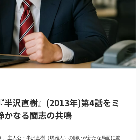
半沢直樹』(2013年)第4話をミ
静かなる闘志の共鳴
え、主人公・半沢直樹（堺雅人）の闘いが新たな局面に差