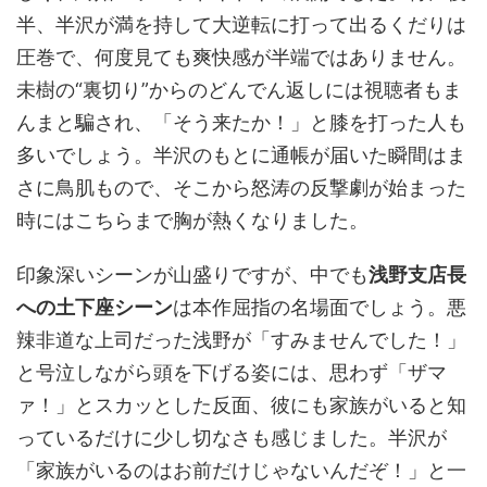
半、半沢が満を持して大逆転に打って出るくだりは
圧巻で、何度見ても爽快感が半端ではありません。
未樹の“裏切り”からのどんでん返しには視聴者もま
んまと騙され、「そう来たか！」と膝を打った人も
多いでしょう。半沢のもとに通帳が届いた瞬間はま
さに鳥肌もので、そこから怒涛の反撃劇が始まった
時にはこちらまで胸が熱くなりました。
印象深いシーンが山盛りですが、中でも
浅野支店長
への土下座シーン
は本作屈指の名場面でしょう。悪
辣非道な上司だった浅野が「すみませんでした！」
と号泣しながら頭を下げる姿には、思わず「ザマ
ァ！」とスカッとした反面、彼にも家族がいると知
っているだけに少し切なさも感じました。半沢が
「家族がいるのはお前だけじゃないんだぞ！」と一