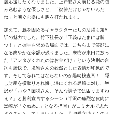
層応援したくなりました。上戸彩さん演じる花の包
み込むような優しさと、「復讐だけじゃないんだ
ね」と涙ぐむ姿にも胸を打たれます。
加えて、脇を固めるキャラクターたちの活躍も第5
話の魅力でした。竹下社長が「正義はたまには勝
つ！」と握手を求める場面では、こちらまで笑顔に
なる爽やかな余韻が残りました。未樹が東田に放っ
た「アンタがくれたのはお金だけ」という決別の台
詞も痛快で、壇蜜さんの毅然とした表情が印象的で
す。そして忘れてはならないのが黒崎検査官！ 隠
し財産を横取りされ悔し涙にくれる黒崎に対し、半
沢が「おや？国税さん、そんな調子では困りますね
ぇ？」と勝利宣言するシーン（半沢の痛烈な皮肉に
黒崎が「ぐぬぬ…」となる描写）がコミカルで思わ
ずクスッとしてしまいました。片岡愛之助さんのオ