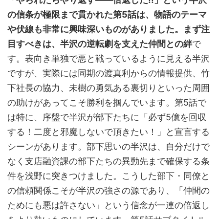
の信条が極限まで貫かれた第5話は、物語のテーマ
や伏線も非常に興味深いものがありました。まず注
目すべきは、半沢の逆転劇を支えた仲間との絆
で
す。表向き単独で悪と戦っているように見える半沢
ですが、実際には同期の渡真利からの情報提供、竹
下社長の協力、未樹の勇気ある裏切りといった周囲
の助けがあってこそ勝利を掴んでいます。第5話で
は特に、序盤で半沢が部下たちに「必ず5億を回収
する！二度と邪魔しないで頂きたい！」と宣言する
シーンがあります。部下思いの半沢は、自分だけで
なく支店融資課の部下たちの異動先まで確保する条
件を浅野に突きつけました。こうした部下・同僚と
の信頼関係こそが半沢の強さの源であり、「仲間の
ためにも悪は許さない」という信念が一連の倍返し