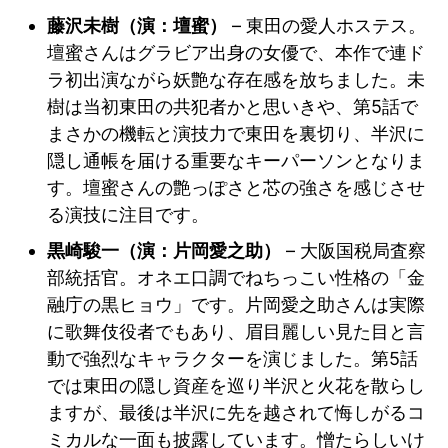
藤沢未樹（演：壇蜜）
– 東田の愛人ホステス。
壇蜜さんはグラビア出身の女優で、本作で連ド
ラ初出演ながら妖艶な存在感を放ちました。未
樹は当初東田の共犯者かと思いきや、第5話で
まさかの機転と演技力で東田を裏切り、半沢に
隠し通帳を届ける重要なキーパーソンとなりま
す。壇蜜さんの艶っぽさと芯の強さを感じさせ
る演技に注目です。
黒崎駿一（演：片岡愛之助）
– 大阪国税局査察
部統括官。オネエ口調でねちっこい性格の「金
融庁の黒ヒョウ」です。片岡愛之助さんは実際
に歌舞伎役者でもあり、眉目麗しい見た目と言
動で強烈なキャラクターを演じました。第5話
では東田の隠し資産を巡り半沢と火花を散らし
ますが、最後は半沢に先を越されて悔しがるコ
ミカルな一面も披露しています。憎たらしいけ