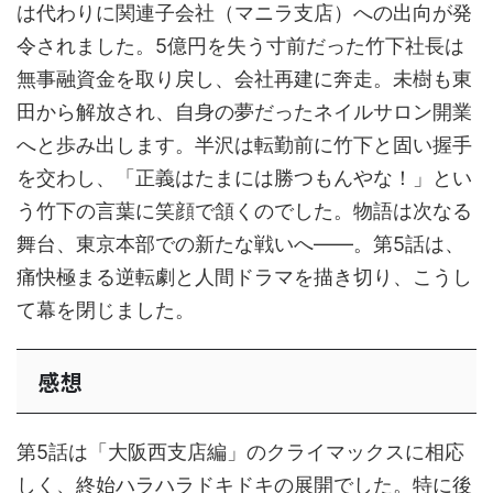
は代わりに関連子会社（マニラ支店）への出向が発
令されました。5億円を失う寸前だった竹下社長は
無事融資金を取り戻し、会社再建に奔走。未樹も東
田から解放され、自身の夢だったネイルサロン開業
へと歩み出します。半沢は転勤前に竹下と固い握手
を交わし、「正義はたまには勝つもんやな！」とい
う竹下の言葉に笑顔で頷くのでした。物語は次なる
舞台、東京本部での新たな戦いへ——。第5話は、
痛快極まる逆転劇と人間ドラマを描き切り、こうし
て幕を閉じました。
感想
第5話は「大阪西支店編」のクライマックスに相応
しく、終始ハラハラドキドキの展開でした。特に後