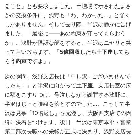
ること」とも要求しました。土壇場で示されたまさ
かの交換条件に、浅野も「わ、わかった…」と頷く
しかありません。そして去り際、半沢は静かに告げ
ました。「最後に——あの約束を守ってもらおう
か」。浅野が怪訝な顔をすると、半沢はニヤリと笑
って言い放ちます。「
5億回収したら土下座しても
らう約束ですよ
」。
次の瞬間、浅野支店長は「申し訳…ございませんで
したぁ！」と半沢に向かって
土下座
。支店長室の床
に額をこすりつけ、号泣しながら謝罪する浅野に、
半沢はじっと視線を落とすのでした…。こうして半
沢は見事「10倍返し」を完遂し、大阪西支店での因
縁に決着をつけます。後日、半沢は東京本部・営業
第二部次長職への栄転が正式に決まり、浅野支店長