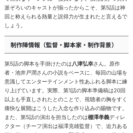
派ぞろいのキャストが揃ったからこそ、第5話は神
回と称えられる熱量と説得力が生まれたと言えるで
しょう。
制作陣情報（監督・脚本家・制作背景）
第5話の脚本を手掛けたのは
八津弘幸
さん。原作
者・池井戸潤さんの小説をベースに、毎回の山場を
意識してエンターテインメント性あふれる脚本に練
り上げています。実際、第1話の脚本準備稿は20回
以上も手直しされたとのことで、視聴者の胸をすく
痛快な展開はこうした入念な作り込みの賜物です。
また、第5話の演出を担当したのは
棚澤孝義
ディレ
クター（チーフ演出は福澤克雄監督）で、迫力ある