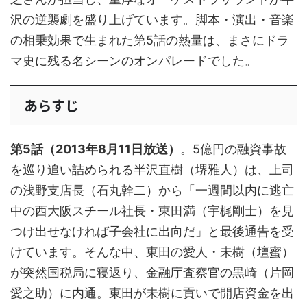
沢の逆襲劇を盛り上げています。脚本・演出・音楽
の相乗効果で生まれた第5話の熱量は、まさにドラ
マ史に残る名シーンのオンパレードでした。
あらすじ
第5話（2013年8月11日放送）
。5億円の融資事故
を巡り追い詰められる半沢直樹（堺雅人）は、上司
の浅野支店長（石丸幹二）から「一週間以内に逃亡
中の西大阪スチール社長・東田満（宇梶剛士）を見
つけ出せなければ子会社に出向だ」と最後通告を受
けています。そんな中、東田の愛人・未樹（壇蜜）
が突然国税局に寝返り、金融庁査察官の黒崎（片岡
愛之助）に内通。東田が未樹に貢いで開店資金を出