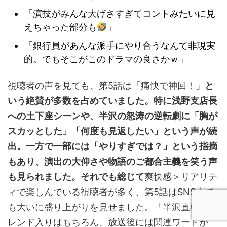
「演技がみんな大げさすぎてコントみたいに見
えちゃった部分も
」
「銀行員があんな派手にやり合うなんて非現実
的。でもそこがこのドラマの良さかｗ」
視聴者の声を見ても、第5話は「痛快で神回！」
と
いう絶賛が多数を占めていました。特に浅野支店長
への土下座シーンや、半沢の怒涛の逆転劇に「胸が
スカッとした」「何度も見返したい」という声が続
出。一方で一部には「やりすぎでは？」という指摘
もあり、演出の大仰さや物語のご都合主義を笑う声
も見られました。それでも総じて
爽快感＞リアリテ
ィで楽しんでいる視聴者が多く、第5話はSNS上で
も大いに盛り上がりを見せました。「半沢直樹」ト
レンド入りはもちろん、放送後には関連ワードが