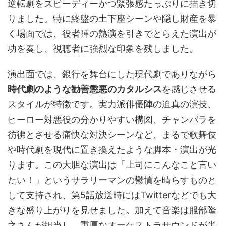
逆転劇をスピーディーかつ緊張感たっぷりに描き切
りました。特に終盤の土下座シーンや隠し財産を暴
く場面では、役者陣の熱演を引きでとらえた演出が
功を奏し、視聴者に強烈な印象を残しました。
演出面では、銀行を舞台にした現代劇でありながら
時代劇のような勧善懲悪のカタルシス
を感じさせる
スタイルが特徴です。実力派俳優陣の迫真の演技、
ヒーロー対悪役の分かりやすい構図、チャンバラを
彷彿とさせる痛快な対決シーンなど、まるで歌舞伎
や時代劇を現代に置き換えたような脚本・演出が光
ります。この大胆な演出は「上司にこんなこと言い
たい！」というサラリーマンの鬱憤を晴らすものと
して支持され、第5話放送時にはTwitterなどでも大
きな盛り上がりを見せました。加えて音楽は服部隆
之さんが担当し、重厚なオーケストラサウンドが半