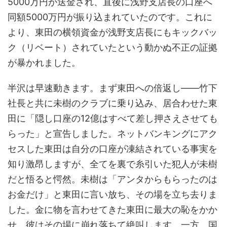
5000万円が送金され、直後に浅野支店長の口座へ
同額5000万円が振り込まれていたのです。これに
より、東田の横領資金が浅野支店長にもキックバッ
ク（リベート）されていたという動かぬ不正の証拠
が暴かれました。
半沢は早速動きます。まず東田への倍返し——竹下
社長と共に未樹のクラブに乗り込み、居合わせた東
田に「隠し口座の12億はすべて差し押さえさせても
らった」と宣告しました。ネットバンキングにアク
セスした東田は自分の口座が凍結されている事実を
知り激昂しますが、全てを裏で糸引いた犯人が未樹
だと悟ると愕然。未樹は「アンタからもらったのは
お金だけ」と東田に言い放ち、その場を立ち去りま
した。金に物を言わせてきた東田に最大の恥をかか
せ、彼はその場に崩れ落ちて絶叫します。一方、国