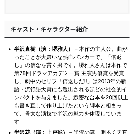
キャスト・キャラクター紹介
半沢直樹（演：堺雅人）
– 本作の主人公。曲が
ったことが大嫌いな熱血バンカーで、「倍返
し」の信念を貫く男です。堺雅人さんは本作で
第78回ドラマアカデミー賞 主演男優賞を受賞
し、劇中のセリフ「倍返しだ!!」は2013年の新
語・流行語大賞にも選出されるほどの社会的イ
ンパクトを与えました。緻密な台本を20回以上
も書き直して作り上げたという脚本と相まっ
て、骨太な演技で半沢の魅力を体現していま
す。
半沢花（演：上戸彩）
– 半沢の妻。明るく天真