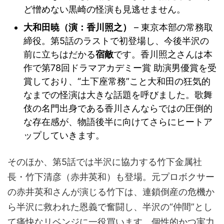
ど憎めない黒崎の怪演も見逃せません。
大和田暁（演：香川照之）
– 東京本部の常務取
締役。第5話のラストで初登場し、今後半沢の
前に立ちはだかる
宿敵
です。香川照之さんは本
作で第78回ドラマアカデミー賞 助演男優賞を受
賞しており、“土下座常務”こと大和田の狂気的
なまでの怪演は大きな話題を呼びました。歌舞
伎の名門出身である香川さんならではの圧倒的
な存在感が、物語後半に向けてさらにヒートア
ップしていきます。
そのほか、第5話では半沢に協力する竹下金属社
長・竹下清彦（赤井英和）も登場。元プロボクサー
の赤井英和さんが演じる竹下は、連鎖倒産の危機か
ら半沢に救われた恩義で奮闘し、半沢の“仲間”とし
て痛快なリベンジに一役買います。個性的かつ実力