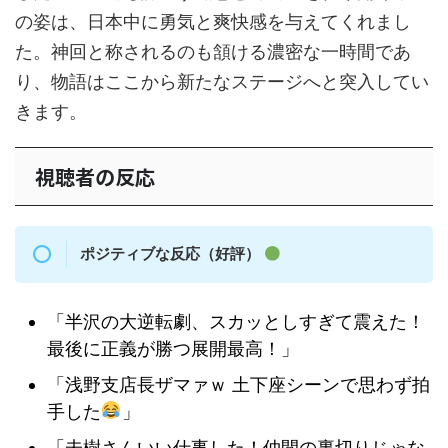
の姿は、日本中に勇気と爽快感を与えてくれまし
た。神回と称されるのも頷ける濃密な一時間であ
り、物語はここから新たなステージへと突入してい
きます。
視聴者の反応
ポジティブな反応（好評）
「半沢の大逆転劇、スカッとしすぎて震えた！
最後に正義が勝つ展開最高！」
「浅野支店長ザマァｗ 土下座シーンで思わず拍
手した
」
「未樹さんいい仕事した！仲間の裏切りじゃな