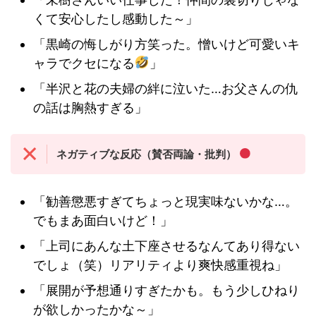
くて安心したし感動した～」
「黒崎の悔しがり方笑った。憎いけど可愛いキ
ャラでクセになる
」
「半沢と花の夫婦の絆に泣いた…お父さんの仇
の話は胸熱すぎる」
ネガティブな反応（賛否両論・批判）
「勧善懲悪すぎてちょっと現実味ないかな…。
でもまあ面白いけど！」
「上司にあんな土下座させるなんてあり得ない
でしょ（笑）リアリティより爽快感重視ね」
「展開が予想通りすぎたかも。もう少しひねり
が欲しかったかな～」