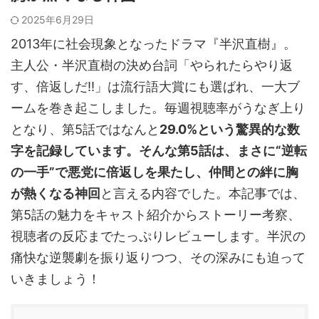
2025年6月29日
2013年に社会現象となったドラマ『半沢直樹』。
主人公・半沢直樹の決め台詞「やられたらやり返
す、倍返しだ!!」は流行語大賞にも選ばれ、一大ブ
ームを巻き起こしました。毎週視聴率がうなぎ上り
となり、第5話ではなんと
29.0%という驚異的な数
字を記録しています。そんな第5話は、まさに“逆転
の一手”で悪党に倍返しを果たし、仲間との絆に胸
が熱くなる神回
と言える内容でした。本記事では、
第5話の魅力をキャスト紹介からストーリー考察、
視聴者の反応までたっぷりレビューします。半沢の
痛快な逆襲劇を振り返りつつ、その深みにも迫って
いきましょう！