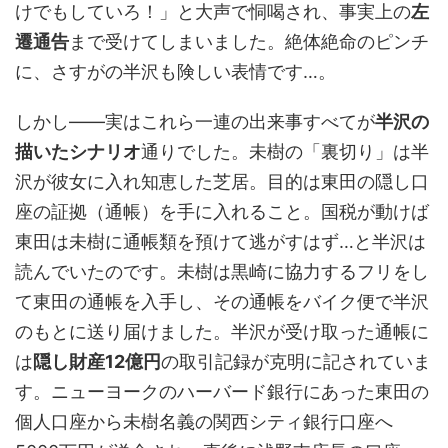
けでもしていろ！」と大声で恫喝され、事実上の
左
遷通告
まで受けてしまいました。絶体絶命のピンチ
に、さすがの半沢も険しい表情です…。
しかし――実はこれら一連の出来事すべてが
半沢の
描いたシナリオ
通りでした。未樹の「裏切り」は半
沢が彼女に入れ知恵した芝居。目的は東田の隠し口
座の証拠（通帳）を手に入れること。国税が動けば
東田は未樹に通帳類を預けて逃がすはず…と半沢は
読んでいたのです。未樹は黒崎に協力するフリをし
て東田の通帳を入手し、その通帳をバイク便で半沢
のもとに送り届けました。半沢が受け取った通帳に
は
隠し財産12億円
の取引記録が克明に記されていま
す。ニューヨークのハーバード銀行にあった東田の
個人口座から未樹名義の関西シティ銀行口座へ