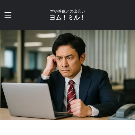
本や映像との出会い
ヨム！ミル！