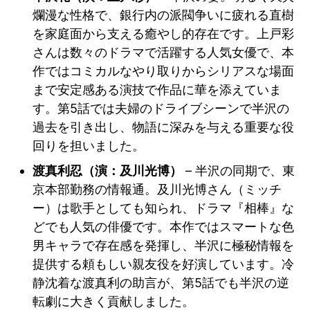
爛漫な性格で、銀行内の派閥争いに疲れる直樹
を家庭面から支える癒やし的存在です。上戸彩
さんは数々のドラマで活躍する人気女優で、本
作ではコミカルなやり取りからシリアスな場面
まで安定感ある演技で作品に華を添えていま
す。第5話では夫婦のドライブシーンで半沢の
過去を引き出し、物語に深みを与える重要な役
回りを担いました。
渡真利忍（演：及川光博）
– 半沢の同期で、東
京本部勤務の情報通。及川光博さん（ミッチ
ー）は歌手としても知られ、ドラマ『相棒』な
どでも人気の俳優です。本作ではスマートな色
男キャラで存在感を発揮し、半沢に極秘情報を
提供する頼もしい親友役を好演しています。冷
静沈着な渡真利の助言が、第5話でも半沢の逆
転劇に大きく貢献しました。