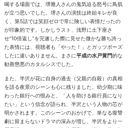
喝する場面では、堺雅人さんの鬼気迫る怒号に鳥肌
が立つ思いでした。堺さんの演技は終始キレが良
く、第5話では笑顔ゼロで常に険しい表情だったの
が印象的です。しかしラスト、浅野に土下座さ
せ“10倍返し”を完遂した際に見せた微かな勝ち誇っ
た表情には、視聴者も「やった！」とガッツポーズ
したに違いありません。まさに
平成の水戸黄門
的な
勧善懲悪のカタルシスでした。
また、半沢が花に自身の過去（父親の自殺）の真相
を語る夜景のシーンも心に残りました。幼少期に味
わった銀行への恨みと、「人を助ける銀行員になり
たい」という信念が語られ、半沢という人物の芯が
明かされます。このシーンのおかげで、単なる復讐
劇に留まらないドラマの深みが増し、半沢をより一