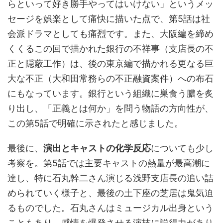
らといって好き勝手やってはいけない」というメッ
セージを娯楽として痛快に描いた点で、第5話は社
会派ドラマとしても痛烈です。また、大阪編を締め
くくるこの回で描かれた銀行の不祥事（支店長の不
正と隠蔽工作）は、後の東京編で描かれる更なる巨
大な不正（大和田常務らの不正融資案件）への布石
にもなっています。銀行という組織に巣食う膿を炙
り出し、「正義とは何か」を問う物語の方向性が、
この第5話で明確に示されたと感じました。
最後に、
演出とキャストの化学反応
についても少し
考察を。第5話では主要キャストの熱量が最高潮に
達し、特に石丸幹二さん演じる浅野支店長の追い詰
められていく様子と、最後の土下座の芝居は鬼気迫
るものでした。石丸さんはミュージカル出身という
こともあり、感情を爆発させる演技に説得力があり