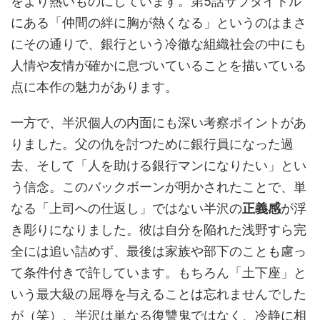
をより熱いものにしています。第5話サブタイトル
にある「仲間の絆に胸が熱くなる」というのはまさ
にその通りで、銀行という冷徹な組織社会の中にも
人情や友情が確かに息づいていることを描いている
点に本作の魅力があります。
一方で、半沢個人の内面にも深い考察ポイントがあ
りました。父の仇を討つために銀行員になった過
去、そして「人を助ける銀行マンになりたい」とい
う信念。このバックボーンが明かされたことで、単
なる「上司への仕返し」ではない半沢の
正義感
が浮
き彫りになりました。彼は自分を陥れた浅野すら完
全には追い詰めず、最後は家族や部下のことも慮っ
て条件付きで許しています。もちろん「土下座」と
いう最大級の屈辱を与えることは忘れませんでした
が（笑）、半沢は単なる復讐鬼ではなく、冷静に相