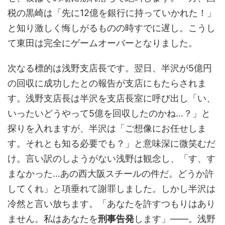
税の黒崎は「先に12億を銀行に持っていかれた！」
と知り激しく悔しがるものの時すでに遅し。こうし
て東田は完全にゲームオーバーとなりました。
次なる標的は浅野支店長です。翌日、半沢が5億円
の回収に成功したとの報告が支店にもたらされま
す。浅野支店長は半沢を支店長室に呼び出し「い、
いったいどうやって5億を回収したのかね…？」と
探りを入れますが、半沢は「ご想像にお任せしま
す。それとも知る必要でも？」と意味深に微笑むだ
け。言い訳のしようがない浅野は観念し、「す、す
まなかった…あの西大阪スチールの件だ。どうか許
してくれ」と項垂れて謝罪しました。しかし半沢は
冷然と言い放ちます。「あなたを許すつもりはあり
ません。私はあなたを
刑事告発
します」——。浅野