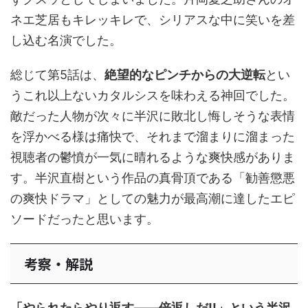
ネエ芝居もキレッキレで、シリアスな中に笑いを差
し込む名演でした。
総じて第5話は、
絶望的なピンチからの大逆転
とい
うこれ以上ないカタルシスを味わえる神回でした。
敵だった人物が次々に半沢に敗北し悔しそうな表情
を浮かべる様は痛快で、それまで溜まりに溜まった
視聴者の鬱憤が一気に晴れるような爽快感がありま
す。半沢直樹という作品の真骨頂である「勧善懲悪
の爽快ドラマ」としての魅力が最高潮に達したエピ
ソードだったと思います。
考察・解説
「やられたらやり返す——倍返しだ!!」という半沢