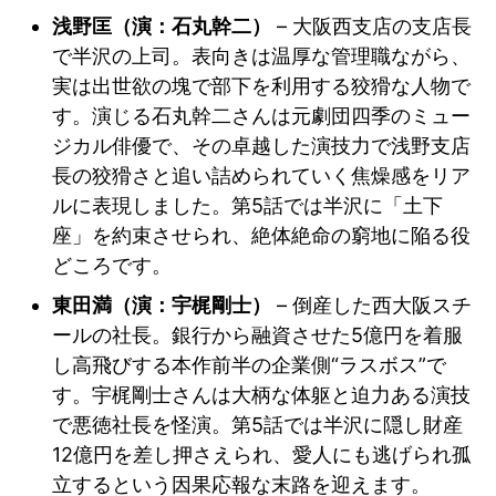
浅野匡（演：石丸幹二）
– 大阪西支店の支店長
で半沢の上司。表向きは温厚な管理職ながら、
実は出世欲の塊で部下を利用する狡猾な人物で
す。演じる石丸幹二さんは元劇団四季のミュー
ジカル俳優で、その卓越した演技力で浅野支店
長の狡猾さと追い詰められていく焦燥感をリア
ルに表現しました。第5話では半沢に「土下
座」を約束させられ、絶体絶命の窮地に陥る役
どころです。
東田満（演：宇梶剛士）
– 倒産した西大阪スチ
ールの社長。銀行から融資させた5億円を着服
し高飛びする本作前半の企業側“ラスボス”で
す。宇梶剛士さんは大柄な体躯と迫力ある演技
で悪徳社長を怪演。第5話では半沢に隠し財産
12億円を差し押さえられ、愛人にも逃げられ孤
立するという因果応報な末路を迎えます。