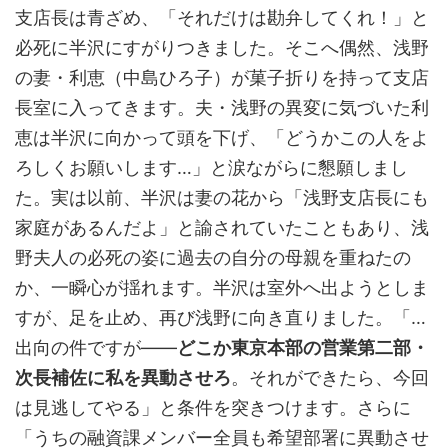
支店長は青ざめ、「それだけは勘弁してくれ！」と
必死に半沢にすがりつきました。そこへ偶然、浅野
の妻・利恵（中島ひろ子）が菓子折りを持って支店
長室に入ってきます。夫・浅野の異変に気づいた利
恵は半沢に向かって頭を下げ、「どうかこの人をよ
ろしくお願いします…」と涙ながらに懇願しまし
た。実は以前、半沢は妻の花から「浅野支店長にも
家庭があるんだよ」と諭されていたこともあり、浅
野夫人の必死の姿に過去の自分の母親を重ねたの
か、一瞬心が揺れます。半沢は室外へ出ようとしま
すが、足を止め、再び浅野に向き直りました。「…
出向の件ですが——
どこか東京本部の営業第二部・
次長補佐に私を異動させろ
。それができたら、今回
は見逃してやる」と条件を突きつけます。さらに
「うちの融資課メンバー全員も希望部署に異動させ