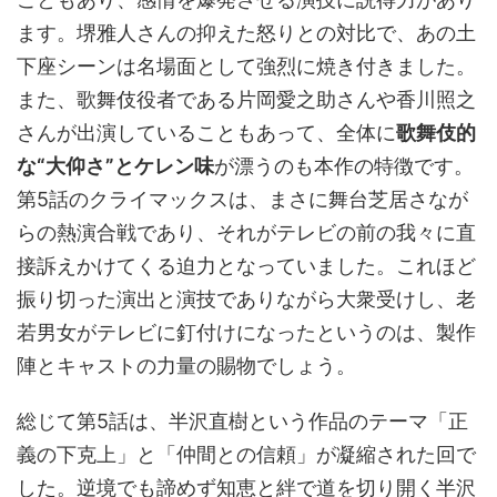
ます。堺雅人さんの抑えた怒りとの対比で、あの土
下座シーンは名場面として強烈に焼き付きました。
また、歌舞伎役者である片岡愛之助さんや香川照之
さんが出演していることもあって、全体に
歌舞伎的
な“大仰さ”とケレン味
が漂うのも本作の特徴です。
第5話のクライマックスは、まさに舞台芝居さなが
らの熱演合戦であり、それがテレビの前の我々に直
接訴えかけてくる迫力となっていました。これほど
振り切った演出と演技でありながら大衆受けし、老
若男女がテレビに釘付けになったというのは、製作
陣とキャストの力量の賜物でしょう。
総じて第5話は、半沢直樹という作品のテーマ「正
義の下克上」と「仲間との信頼」が凝縮された回で
した。逆境でも諦めず知恵と絆で道を切り開く半沢