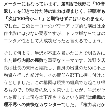
メーターにもなっています。第5話で浅野に「10倍
返し」を叩きつけた時の迫力は凄まじく、視聴者も
「次は100倍か…！」と期待せずにはいられません
でした。この
ヒーローのパワーアップ的な演出は原
作小説には少ない要素ですが、ドラマ版ならではの
エンタメ性として大成功だったと言えるでしょう。
そして何より、半沢が不正を暴いたことで明るみに
出た
銀行内部の腐敗
も重要なテーマです。浅野支店
長は社長の東田と結託し、自身の出世のために不正
融資を行った挙げ句、その責任を部下に押し付けよ
うとしました。この構図は現実の組織でも起こり得
るもので、視聴者の怒りを買いましたが、半沢がそ
れを覆して上司を土下座させるという展開は
組織の
理不尽への爽快なカウンター
でした。「権力者だか