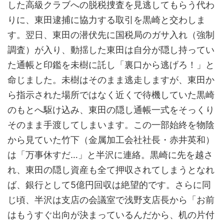
した高級クラブへの脱税捜査を見逃してもらう代わ
りに、東田逮捕に協力する取引を黒崎と交わしま
す。翌日、東田の潜伏先に国税局のガサ入れ（強制
調査）が入り、動揺した東田は自分が隠し持ってい
た通帳と印鑑を未樹に託し「裏口から逃げろ！」と
命じました。未樹はそのまま逃走しますが、東田か
ら指示された場所ではなく近くで待機していた黒崎
のもとへ駆け込み、東田の隠し通帳一式をそっくり
そのまま手渡してしまいます。この一部始終を物陰
から見ていた竹下（金属加工会社社長・赤井英和）
は「万事休すだ…」と半沢に連絡。黒崎に先を越さ
れ、東田の隠し資産も全て押収されてしまうとなれ
ば、銀行として5億円回収は絶望的です。さらに同
じ頃、半沢は支店の会議室で浅野支店長から「お前
はもうすぐ出向が決まっているんだから、机の片付