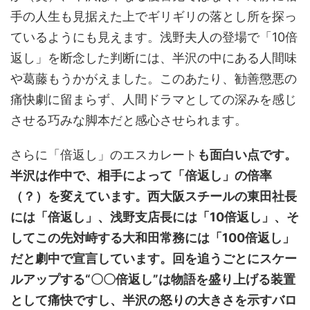
手の人生も見据えた上でギリギリの落とし所を探っ
ているようにも見えます。浅野夫人の登場で「10倍
返し」を断念した判断には、半沢の中にある人間味
や葛藤もうかがえました。このあたり、勧善懲悪の
痛快劇に留まらず、人間ドラマとしての深みを感じ
させる巧みな脚本だと感心させられます。
さらに「倍返し」のエスカレート
も面白い点です。
半沢は作中で、相手によって「倍返し」の倍率
（？）を変えています。西大阪スチールの東田社長
には「倍返し」、浅野支店長には「10倍返し」、そ
してこの先対峙する大和田常務には「100倍返し」
だと劇中で宣言しています。回を追うごとにスケー
ルアップする“〇〇倍返し”は物語を盛り上げる装置
として痛快ですし、半沢の怒りの大きさを示すバロ