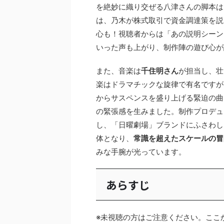
を絶妙に織り交ぜる八津さんの脚本は、
は、乃木が株式取引で資金調達策を説
心も！視聴者からは「あの説明シーン
いった声も上がり、制作陣の遊び心が
また、音楽は
千住明さん
が担当し、壮
楽はドラマチックな旋律で有名ですが
からサスペンスを盛り上げる緊迫の曲
の緊張感を生みました。制作プロデュ
し、「日曜劇場」ブランドにふさわし
体となり、
常識を超えたスケールの冒
みな手腕が光っています。
あらすじ
※未視聴の方はご注意ください。ここ