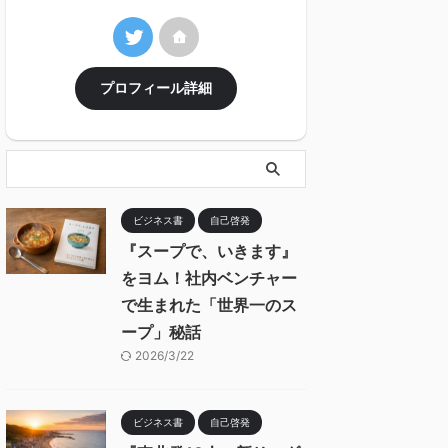
プロフィール詳細
ビジネス書
自己啓発
『スープで、いきます』
をヨム！社内ベンチャー
で生まれた「世界一のス
ープ」秘話
2026/3/22
ビジネス書
自己啓発