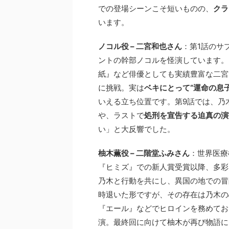
での登場シーンこそ短いものの、
クラ
います。
ノコル役 – 二宮和也さん
：第1話のサ
ントの幹部ノコルを怪演しています。
紙』など俳優としても実績豊富な二宮
に挑戦。実は
ベキにとって“運命の息
いえる立ち位置です。第9話では、乃
や、ラストで
処刑を宣告する迫真の演
い」と大反響でした。
柚木薫役 – 二階堂ふみさん
：世界医療
『ヒミズ』での新人賞受賞以降、多彩
乃木と行動を共にし、異国の地での冒
時退いた形ですが、その存在は乃木の
『エール』などでヒロインを務めてお
演。最終回に向けて柚木が再び物語に