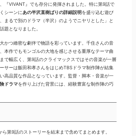
『VIVANT』でも存分に発揮されました。特に第9話で
くシーンに
あの半沢直樹ばりの詳細説明
を盛り込む遊び
、まるで別のドラマ（半沢）のようでニヤリとした」と
話題となりました。
大かつ緻密な劇伴で物語を彩っています。千住さんの音
、本作でもモンゴルの大地を感じさせる重厚なテーマ曲
まで幅広く、第9話のクライマックスではその音楽が一層
ーサーは飯田和孝さんをはじめTBSドラマ制作陣が結集
い高品質な作品となっています。監督・脚本・音楽が一
険ドラマ
を作り上げた背景には、経験豊富な制作陣の巧
から第9話のストーリーを結末まで含めてまとめます。