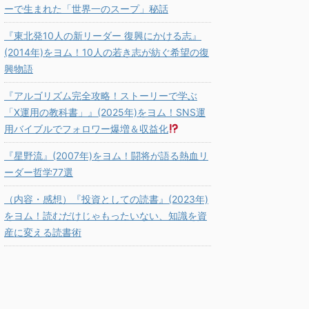
ーで生まれた「世界一のスープ」秘話
『東北発10人の新リーダー 復興にかける志』
(2014年)をヨム！10人の若き志が紡ぐ希望の復
興物語
『アルゴリズム完全攻略！ストーリーで学ぶ
「X運用の教科書」』(2025年)をヨム！SNS運
用バイブルでフォロワー爆増＆収益化
『星野流』(2007年)をヨム！闘将が語る熱血リ
ーダー哲学77選
（内容・感想）『投資としての読書』(2023年)
をヨム！読むだけじゃもったいない、知識を資
産に変える読書術