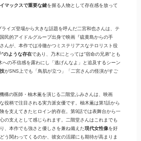
イマックスで重要な鍵
を握る人物として存在感を放って
プライズ登場から大きな話題を呼んだ二宮和也さんは、テ
国民的アイドルグループ出身で映画『硫黄島からの手
さんが、本作では冷徹かつミステリアスなテロリスト役
子”のような存在
であり、乃木にとっては“宿命の兄弟”とも
木への不信感を露わにし「逃げんなよ」と追及するシーン
技
がSNS上でも「鳥肌が立つ」「二宮さんの怪演がすご
機構の医師・柚木薫を演じる二階堂ふみさんは、映画
な役柄で注目される実力派女優です。柚木薫は第1話から
険を支えてきたヒロイン的存在。第9話では表舞台から一
心の支えとして感じられます。二階堂さんはこれまでも
り、本作でも強さと優しさを兼ね備えた
現代女性像
を好
どう関わってくるのか、彼女の活躍にも期待が高まりま