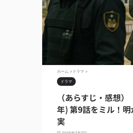
ホーム
>
ドラマ
>
ドラマ
（あらすじ・感想）『VI
年) 第9話をミル！
実