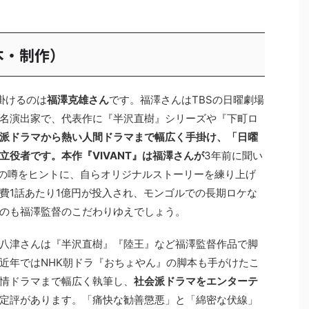
本・制作）
手掛けるのは
福澤克雄さん
です。福澤さんはTBSの日曜劇場
名演出家で、代表作に『半沢直樹』シリーズや『下町ロ
派ドラマから熱い人間ドラマまで幅広く手掛け、「日曜
役者です。本作『VIVANT』は福澤さんが
3年前に聞い
隊の噂をヒントに、自らオリジナルストーリーを練り上げ
費1話あたり1億円が投入され、モンゴルでの長期ロケな
のも福澤監督のこだわりゆえでしょう。
八津さんは『半沢直樹』『陸王』など福澤監督作品で脚
近年ではNHK朝ドラ『おちょやん』の脚本も手がけたこ
情ドラマまで幅広く執筆し、
社会派ドラマをエンターテ
定評があります。「痛快な勧善懲悪」と「綿密な伏線」