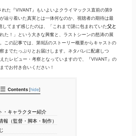
された『VIVANT』もいよいよクライマックス直前の第9
が辿り着いた真実とは一体何なのか、視聴者の期待は最
聴してまず感じたのは、「これまで謎に包まれていた
父と
れた！」という大きな興奮と、ラストシーンの怒涛の展
。この記事では、第9話のストーリー概要からキャストの
察までたっぷりとお届けします。ネタバレに配慮しつ
えたレビュー・考察となっていますので、『VIVANT』の
までお付き合いください！
Contents
[
hide
]
ト・キャラクター紹介
情報（監督・脚本・制作）
じ