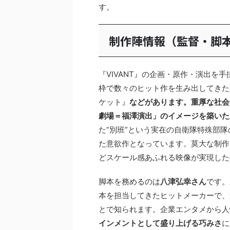
す。
制作陣情報（監督・脚
『VIVANT』の企画・原作・演出を
枠で数々のヒット作を生み出してきた
ケット』
などがあります。重厚な社会
劇場＝福澤演出」のイメージを築いた立
た“別班”という実在の自衛隊特殊部
た意欲作となっています。莫大な制作
どスケール感あふれる映像が実現した
脚本を務めるのは
八津弘幸さん
です。
本を担当してきたヒットメーカーで、
とで知られます。企業エンタメから人
インメントとして盛り上げる巧みさ
に