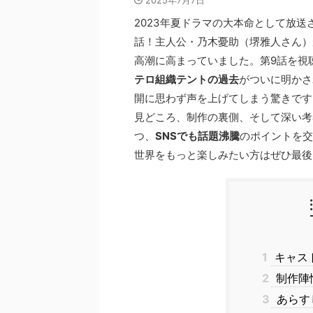
2025年7月7日
2023年夏ドラマの大本命として放送
話！主人公・乃木憂助（堺雅人さん）
高潮に高まっていました。第9話を視
テロ組織テントの過去
がついに明かさ
開に思わず声を上げてしまう驚きです
見どころ、制作の裏側、そして深い考
つ、
SNSでも話題沸騰
のポイントを交
世界をもっと楽しみたい方はぜひ最後
1
キャス
2
制作陣
3
あらす