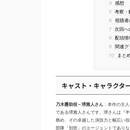
4
感想
5
考察・
6
視聴者
7
次回へ
8
配信情
9
関連グ
10
まと
キャスト・キャラクタ
乃木憂助役 – 堺雅人さん
：本作の主人
である堺雅人さんです。堺さんは『半
務め、その卓越した演技力と幅広い役柄
部隊「別班」のエージェントでありな