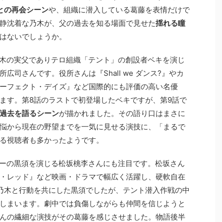
との再会シーン
や、組織に潜入している葛藤を表情だけで
静沈着な乃木が、父の過去を知る場面で見せた
揺れる瞳
はないでしょうか。
木の実父でありテロ組織「テント」の創設者ベキを演じ
司さんです。役所さんは『Shall we ダンス?』やカ
ーフェクト・デイズ』など国際的にも評価の高い名優
ます。第8話のラストで初登場したベキですが、第9話で
過去を語るシーン
が描かれました。その語り口はまさに
悩から現在の野望までを一気に見せる演技に、「まるで
る視聴者も多かったようです。
ーの黒須を演じる松坂桃李さんにも注目です。松坂さん
・レッド』など映画・ドラマで幅広く活躍し、硬軟自在
乃木と行動を共にした黒須でしたが、テント潜入作戦の中
しまいます。劇中では負傷しながらも仲間を信じようと
んの繊細な演技がその葛藤を感じさせました。物語後半