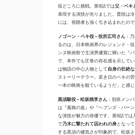
役どころに挑戦。第9話では
父・ベキ
表現する演技が光りました。普段は冷
には、視聴者も強く引き込まれたので
ノゴーン・ベキ役 – 役所広司さん
：乃
るのは、日本映画界のレジェンド・役所広
ンヌ映画祭で主演男優賞に輝いた『パ
で、本作でも圧巻の存在感を示してい
は物語の中心人物として
自身の壮絶な
ストーリーテラー。若き日のベキの苦
一本の映画を観ているようだ」と感じ
黒須駿役 – 松坂桃李さん
：別班メンバ
は『孤狼の血』や『ヘブンズ・バーン
な演技が魅力の俳優です。第9話では
で
乃木に撃たれて囚われの身
となって
する黒須の健気さが印象的で、松坂さ