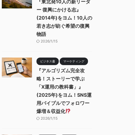
『東北発10人の新リーダ
ー 復興にかける志』
(2014年)をヨム！10人の
若き志が紡ぐ希望の復興
物語
2026/1/15
ビジネス書
マーケティング
『アルゴリズム完全攻
略！ストーリーで学ぶ
「X運用の教科書」』
(2025年)をヨム！SNS運
用バイブルでフォロワー
爆増＆収益化
2026/1/15