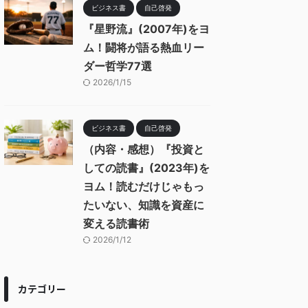
ビジネス書
自己啓発
『星野流』(2007年)をヨ
ム！闘将が語る熱血リー
ダー哲学77選
2026/1/15
ビジネス書
自己啓発
（内容・感想）『投資と
しての読書』(2023年)を
ヨム！読むだけじゃもっ
たいない、知識を資産に
変える読書術
2026/1/12
カテゴリー