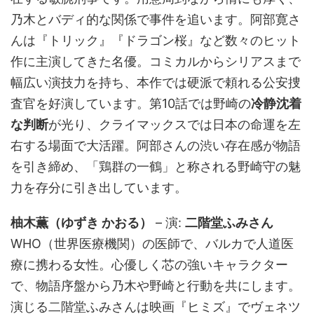
乃木とバディ的な関係で事件を追います。阿部寛さ
んは『トリック』『ドラゴン桜』など数々のヒット
作に主演してきた名優。コミカルからシリアスまで
幅広い演技力を持ち、本作では硬派で頼れる公安捜
査官を好演しています。第10話では野崎の
冷静沈着
な判断
が光り、クライマックスでは日本の命運を左
右する場面で大活躍。阿部さんの渋い存在感が物語
を引き締め、「鶏群の一鶴」と称される野崎守の魅
力を存分に引き出しています。
柚木薫（ゆずき かおる）
– 演:
二階堂ふみさん
WHO（世界医療機関）の医師で、バルカで人道医
療に携わる女性。心優しく芯の強いキャラクター
で、物語序盤から乃木や野崎と行動を共にします。
演じる二階堂ふみさんは映画『ヒミズ』でヴェネツ