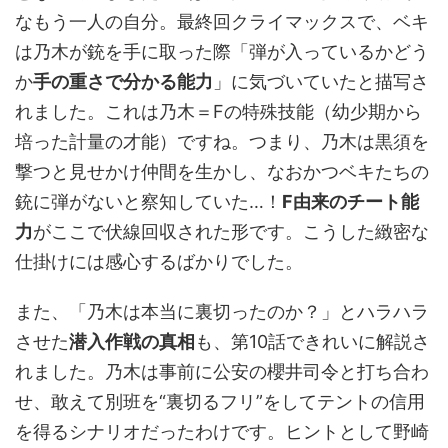
なもう一人の自分。最終回クライマックスで、ベキ
は乃木が銃を手に取った際「弾が入っているかどう
か
手の重さで分かる能力
」に気づいていたと描写さ
れました。これは乃木＝Fの特殊技能（幼少期から
培った計量の才能）ですね。つまり、乃木は黒須を
撃つと見せかけ仲間を生かし、なおかつベキたちの
銃に弾がないと察知していた…！
F由来のチート能
力
がここで伏線回収された形です。こうした緻密な
仕掛けには感心するばかりでした。
また、「乃木は本当に裏切ったのか？」とハラハラ
させた
潜入作戦の真相
も、第10話できれいに解説さ
れました。乃木は事前に公安の櫻井司令と打ち合わ
せ、敢えて別班を“裏切るフリ”をしてテントの信用
を得るシナリオだったわけです。ヒントとして野崎