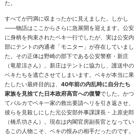
た。
すべてが円満に収まったかに見えました。しかし
――物語はここからさらに急展開を迎えます。公安
に身柄を拘束されたベキ一行でしたが、実は公安内
部にテントの内通者「モニター」が存在していまし
た。その正体は野崎の部下である公安警察・新庄
（竜星涼さん）。新庄はテントに協力し、護送中の
ベキたちを逃亡させてしまいます。ベキが本当に果
たしたい最終目的は、
40年前の内乱時に自分たち
家族を見捨てた日本政府高官への復讐
でした。かつ
てバルカでベキ一家の救出要請ヘリを引き返させ、
彼らを見殺しにした元公安部外事課課長・上原史郎
（橋爪功さん）。現在は内閣官房副長官となってい
るこの人物こそ、ベキの恨みの相手だったのです。