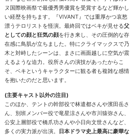
ヌ国際映画祭で最優秀男優賞を受賞するなど輝かし
い経歴を持ちます。『VIVANT』では重厚かつ哀愁
漂うテロリストを怪演。最終回ではベキが見せる
父
としての顔と狂気の顔
を行き来し、その圧倒的な存
在感に鳥肌が立ちました。特にクライマックスで乃
木と対峙したシーンは、まさに画面越しに空気が震
えるような迫力。役所さんの演技があったからこ
そ、ベキというキャラクターに観る者も複雑な感情
を抱いたのだと思います。
(主要キャスト以外の注目)
このほか、テントの幹部役で林遣都さんや濱田岳さ
ん、別班メンバー役で竜星涼さんや市川猿弥さん、
公安上層部役で橋爪功さんや小日向文世さんなど、
多くの実力派が出演。
日本ドラマ史上最高に豪華な