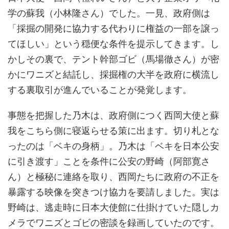
学の蘇我（小林隆さん）でした。一見、政府側は
「採掘の開発に協力する代わりに権益の一部を譲っ
てほしい」という穏便な条件を提示してきます。し
かしその裏で、テント幹部ゴビ（馬場徹さん）が密
かにワニズと結託し、採掘権の大半を政府に横流し
する裏取引が進んでいることが発覚します。
事態を把握した乃木は、政府側につく西岡大使と蘇
我をこちら側に寝返らせる策に出ます。切り札とな
ったのは「ベキの身柄」。乃木は「ベキを日本公安
に引き渡す」ことを条件に公安の野崎（阿部寛さ
ん）と極秘に連絡を取り、西岡たちに政府の不正を
暴露する映像を突きつけ協力を要請しました。実は
野崎は、逃走時に日本大使館に仕掛けていた隠しカ
メラでワニズとゴビの密談を録画していたのです。