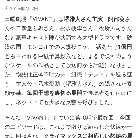
2025年7月7日
日曜劇場『VIVANT』は
堺雅人さん主演
、阿部寛さ
んや二階堂ふみさん、松坂桃李さん、役所広司さん
など豪華キャスト陣が共演する大型ドラマです。砂
漠の国・モンゴルでの大規模ロケ、1話あたり
1億円
とも言われる巨額予算投入など、まるで映画のよう
なスケールの作品として放送前から話題になりまし
た。物語は正体不明のテロ組織「テント」を巡る謎
と、主人公・乃木憂助（堺雅人さん）の隠された素
顔が軸。
毎回予想を裏切る展開
で視聴者を釘付けに
し、ネット上でも大きな反響を呼びました。
そんな『VIVANT』もついに第10話で最終回。今回
のエピソードは、これまで散りばめられた伏線が一
気に回収され、
クライマックスに相応しい怒涛の展