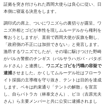
証拠を突き付けられた西岡大使らは良心に従い、日
本側に寝返る決意をします。
調印式の席上、ついにワニズらの裏切りが露呈。ワ
ニズ外相とゴビが本性を現しムルーデルから権利を
奪おうとしますが、直前で西岡大使が反旗を翻し、
「政府側の不正には加担できない」と発言します。
激昂するワニズでしたが、その場に駆けつけた野崎
がバルカ警察のチンギス（バルサラハガバ・バタボ
ルドさん）と連携し、
ワニズとゴビを汚職の容疑で
逮捕
させました。かくしてムルーデル社はフローラ
イト採掘の主導権を守り抜き、テントは目的を達成
します。ベキは約束通り「テントの解散」を宣言
し、自らバトラカ（林泰文さん）、ピヨ（吉原光夫
さん）ら主要メンバーと共に公安に逮捕されまし