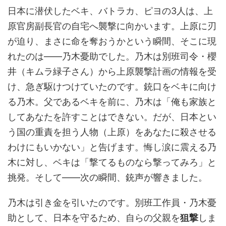
日本に潜伏したベキ、バトラカ、ピヨの3人は、上
原官房副長官の自宅へ襲撃に向かいます。上原に刃
が迫り、まさに命を奪おうかという瞬間、そこに現
れたのは――乃木憂助でした。乃木は別班司令・櫻
井（キムラ緑子さん）から上原襲撃計画の情報を受
け、急ぎ駆けつけていたのです。銃口をベキに向け
る乃木。父であるベキを前に、乃木は「俺も家族と
してあなたを許すことはできない。だが、日本とい
う国の重責を担う人物（上原）をあなたに殺させる
わけにもいかない」と告げます。悔し涙に震える乃
木に対し、ベキは「撃てるものなら撃ってみろ」と
挑発。そして――次の瞬間、銃声が響きました。
乃木は引き金を引いたのです。別班工作員・乃木憂
助として、日本を守るため、自らの父親を
狙撃
しま