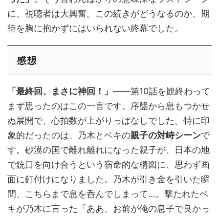
に、視聴者は大興奮。この続きがどうなるのか、期
待を胸に抱かずにはいられない終幕でした。
感想
「最終回、まさに神回！」
――第10話を観終わって
まず思ったのはこの一言です。序盤から息もつかせ
ぬ展開で、心拍数が上がりっぱなしでした。特に印
象的だったのは、乃木とベキの
親子の対峙シーン
で
す。砂漠の国で離れ離れになった親子が、日本の地
で銃口を向け合うという宿命的な構図に、思わず画
面に釘付けになりました。乃木が引き金を引いた瞬
間、こちらまで息を呑んでしまって…。撃たれたベ
キが乃木に言った「ああ、お前が俺の息子で良かっ