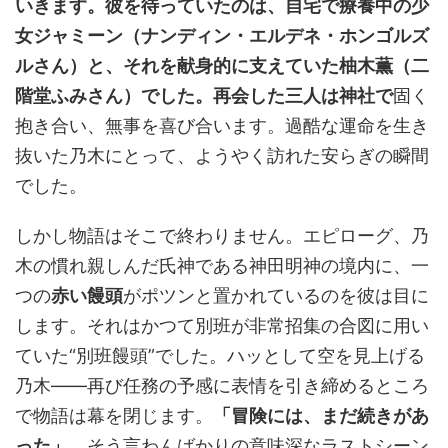
いきます。彼を待っていたのは、自宅で療養中の少
女ジャミーン（ナンディン・エルデネ・ホンゴルズ
ルさん）と、それを献身的に支えていた柚木薫（二
階堂ふみさん）でした。再会した三人は神社で
固く
抱き合い、無事を喜び合います。過酷な運命を生き
抜いた乃木にとって、ようやく訪れた安らぎの瞬間
でした。
しかし物語はそこで終わりません。エピローグ、乃
木の慣れ親しんだ氏神である神田明神の境内に、一
つの
赤い饅頭
がポツンと置かれているのを彼は目に
します。それはかつて別班が非常招集の合図に用い
ていた“別班饅頭”でした。ハッとして空を見上げる
乃木――再び任務の予感に表情を引き締めるところ
で物語は幕を閉じます。
「冒険には、まだ続きがあ
った」
。そう言わんばかりの意味深なラストシーン