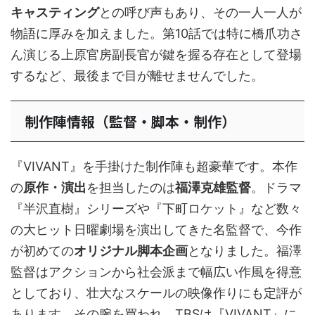
キャスティング
との呼び声もあり、その一人一人が
物語に厚みを加えました。第10話では特に橋爪功さ
ん演じる上原官房副長官が鍵を握る存在として登場
するなど、最後まで目が離せませんでした。
制作陣情報（監督・脚本・制作）
『VIVANT』を手掛けた制作陣も超豪華です。本作
の
原作・演出
を担当したのは
福澤克雄監督
。ドラマ
『半沢直樹』シリーズや『下町ロケット』など数々
の大ヒット日曜劇場を演出してきた名監督で、今作
が初めての
オリジナル脚本企画
となりました。福澤
監督はアクションから社会派まで幅広い作風を得意
としており、壮大なスケールの映像作りにも定評が
あります。その腕を買われ、TBSは『VIVANT』に