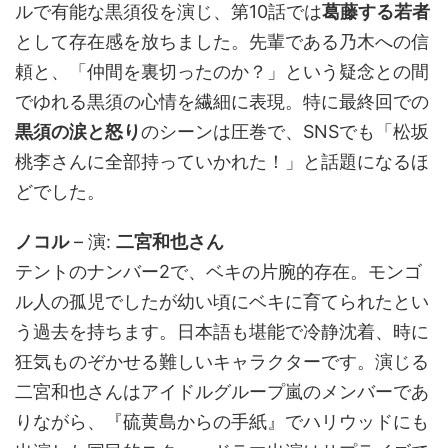
ルで有能な黒須役を演じ、第10話では
葛藤する若者
として存在感を放ちました。先輩である乃木への信
頼と、「仲間を裏切ったのか？」という疑念との間
でゆれる黒須の心情を繊細に表現。特に最終回での
黒須の涙と怒り
のシーンは圧巻で、SNSでも「松坂
桃李さんに全部持っていかれた！」と話題になるほ
どでした。
ノコル
– 演:
二宮和也さん
テントのナンバー2で、ベキの片腕的存在。モンゴ
ル人の孤児でしたが幼い頃にベキに育てられたとい
う過去を持ちます。日本語も堪能で冷静沈着、時に
狂気ものぞかせる難しいキャラクターです。演じる
二宮和也さんはアイドルグループ嵐のメンバーであ
りながら、『硫黄島からの手紙』でハリウッドにも