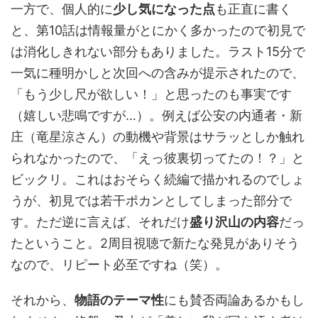
一方で、個人的に
少し気になった点
も正直に書く
と、第10話は情報量がとにかく多かったので初見で
は消化しきれない部分もありました。ラスト15分で
一気に種明かしと次回への含みが提示されたので、
「もう少し尺が欲しい！」と思ったのも事実です
（嬉しい悲鳴ですが…）。例えば公安の内通者・新
庄（竜星涼さん）の動機や背景はサラッとしか触れ
られなかったので、「えっ彼裏切ってたの！？」と
ビックリ。これはおそらく続編で描かれるのでしょ
うが、初見では若干ポカンとしてしまった部分で
す。ただ逆に言えば、それだけ
盛り沢山の内容
だっ
たということ。2周目視聴で新たな発見がありそう
なので、リピート必至ですね（笑）。
それから、
物語のテーマ性
にも賛否両論あるかもし