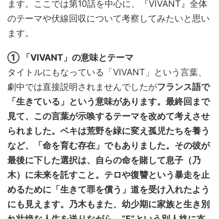
ます。ここでは第10話を中心に、『VIVANT』全体
のテーマや伏線回収について考察してみたいと思い
ます。
① 「VIVANT」の意味とテーマ
タイトルにもなっている「VIVANT」という言葉、
劇中では直接説明されませんでしたが
フランス語で
「生きている」という意味があります。最終回まで
見て、この言葉が示唤するテーマを改めて考えさせ
られました。ベキは荒野を緑に変え孤児たちを養う
など、「命を育む存在」でもありました。その彼が
最後に下した選択は、自らの命を賭して息子（乃
木）に未来を託すこと。テロや復讐という暴走を止
めるために「生きて罪を償う」道を受け入れたよう
にも見えます。乃木もまた、幼少期に家族と生き別
れ壮絶な人生を送りながら、“F”という別人格に支