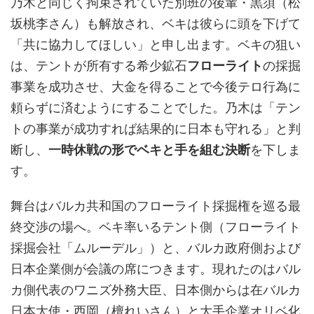
乃木と同じく拘束されていた別班の後輩・黒須（松
坂桃李さん）も解放され、ベキは彼らに頭を下げて
「共に協力してほしい」と申し出ます。ベキの狙い
は、テントが所有する希少鉱石
フローライト
の採掘
事業を成功させ、大金を得ることで今後テロ行為に
頼らずに済むようにすることでした。乃木は「テン
トの事業が成功すれば結果的に日本も守れる」と判
断し、
一時休戦の形でベキと手を組む決断
を下しま
す。
舞台はバルカ共和国のフローライト採掘権を巡る最
終交渉の場へ。ベキ率いるテント側（フローライト
採掘会社「ムルーデル」）と、バルカ政府側および
日本企業側が会議の席につきます。現れたのはバル
カ側代表のワニズ外務大臣、日本側からは在バルカ
日本大使・西岡（檀れいさん）と大手企業オリベ化