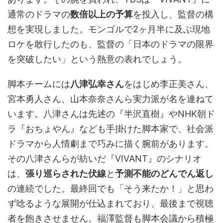
通常のドラマの
数倍以上の予算
を投入し、監督の構
想を実現しました。モンゴルで2ヶ月半に及ぶ現地
ロケを敢行したのも、監督の「日本のドラマの限界
を突破したい」という熱意の表れでしょう。
脚本チームには
八津弘幸さん
をはじめ李正美さん、
宮本勇人さん、山本奈奈さんら実力派が名を連ねて
います。八津さんは先述の『半沢直樹』やNHK朝ド
ラ『おちょやん』なども手掛けた脚本家で、社会派
ドラマから人情劇まで巧みに描く腕前があります。
その八津さんらが紡いだ『VIVANT』のシナリオ
は、
張り巡らされた伏線
と
予測不能のどんでん返し
の連続でした。最終回でも「そう来たか！」と思わ
ず唸るような展開が仕込まれており、最後まで視聴
者を飽きさせません。福澤監督も脚本会議から積極