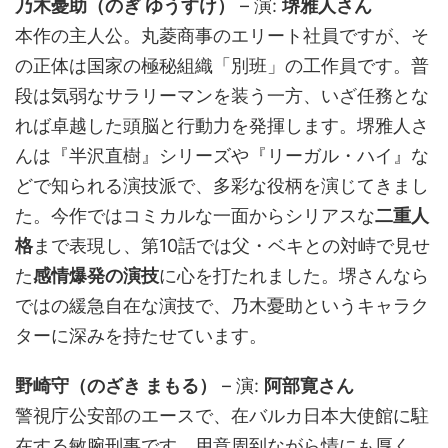
乃木憂助（のぎ ゆうすけ）
– 演:
堺雅人さん
本作の主人公。丸菱商事のエリート社員ですが、そ
の正体は国家の極秘組織「別班」の工作員です。普
段は気弱なサラリーマンを装う一方、いざ任務とな
れば卓越した頭脳と行動力を発揮します。堺雅人さ
んは『半沢直樹』シリーズや『リーガル・ハイ』な
どで知られる演技派で、多彩な役柄を演じてきまし
た。今作ではコミカルな一面からシリアスな
二重人
格
まで表現し、第10話では父・ベキとの対峙で見せ
た
感情爆発の演技
に心を打たれました。堺さんなら
ではの緩急自在な演技で、乃木憂助というキャラク
ターに深みを持たせています。
野崎守（のざき まもる）
– 演:
阿部寛さん
警視庁公安部のエースで、在バルカ日本大使館に駐
在する敏腕刑事です。用意周到ながら情にも厚く、