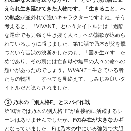
えられ生き延びてきた人物です。「生きること」へ
の執念
が並外れて強いキャラクターですよね。そう
考えると、『VIVANT』というタイトルには「過酷
な運命でも力強く生き抜く人々」への讃歌が込めら
れているように感じました。第10話で乃木が父を撃
つという苦渋の決断をしたのも、「国を生かす」た
めであり、その裏には亡き母や無辜の人々の命への
想いがあったのでしょう。
VIVANT
＝生きている者
たちの物語――すべてを見終えて、しみじみ良いタ
イトルだと唸らされました。
② 乃木の「別人格F」とスパイ作戦
第10話では乃木の別人格“F”が直接的に活躍するシ
ーンはありませんでしたが、
Fの存在が大きなカギ
となっていました。Fは乃木の中にいる強気で大胆