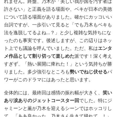
れません。終盤、乃木が「美しい我が国を汚す者は
許さない」と正義を語る場面や、ベキが日本の美徳
について語る場面がありました。確かにカッコいい
台詞ですが、一歩引いて見ると「でも乃木もベキも
法を逸脱してるよね…？」と少し複雑な気持ちにな
ったのも事実です。後述しますが、この辺りはネッ
ト上でも議論を呼んでいました。ただ、私は
エンタ
メ作品として割り切って楽しめた
派です！深く考え
すぎず、「熱い展開に痺れた！」という気持ちが勝
りました。多少強引なところも
勢いでねじ伏せる
パ
ワーがこのドラマにはあったと思います。
全体的には、最終回は感情の振れ幅が大きく、
笑い
あり涙ありのジェットコースター回
でした。特にジ
ャミーンと薫が乃木を迎えるシーンではホッコリし
て、「ああ良かった、乃木さん生きて帰れて…！」