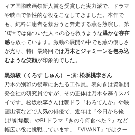
ィア国際映画祭新人賞を受賞した実力派で、ドラマ
や映画で個性的な役をこなしてきました。本作で
も、純粋に患者を救おうと奔走する薫を熱演し、第
10話では傷ついた人々の心を救うような
温かな存在
感
を放っています。激動の展開の中でも薫の優しさ
が光り、特に最終回では
乃木とジャミーンを包み込
むような笑顔
が印象的でした。
黒須駿（くろす しゅん）
– 演:
松坂桃李さん
乃木の別班の後輩にあたる工作員。表向きは資源開
発会社の研究員ですが、その正体は乃木を慕うスパ
イです。松坂桃李さんは朝ドラ『わろてんか』や映
画出演などで人気の俳優で、近年は『今日から俺
は!!劇場版』やBLドラマ『きのう何食べた？』など
幅広い役に挑戦しています。『VIVANT』ではクー