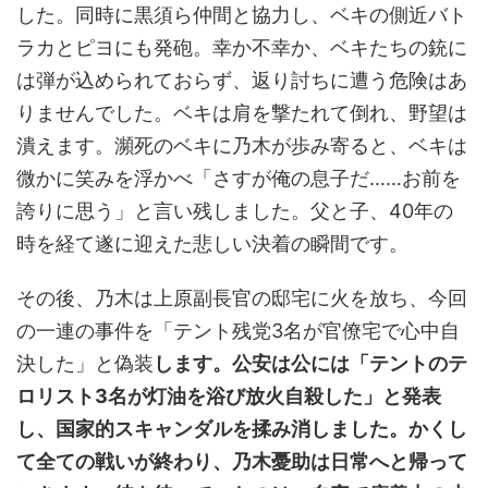
した。同時に黒須ら仲間と協力し、ベキの側近バト
ラカとピヨにも発砲。幸か不幸か、ベキたちの銃に
は弾が込められておらず、返り討ちに遭う危険はあ
りませんでした。ベキは肩を撃たれて倒れ、野望は
潰えます。瀕死のベキに乃木が歩み寄ると、ベキは
微かに笑みを浮かべ「さすが俺の息子だ……お前を
誇りに思う」と言い残しました。父と子、40年の
時を経て遂に迎えた悲しい決着の瞬間です。
その後、乃木は上原副長官の邸宅に火を放ち、今回
の一連の事件を「テント残党3名が官僚宅で心中自
決した」と偽装
します。公安は公には「テントのテ
ロリスト3名が灯油を浴び放火自殺した」と発表
し、国家的スキャンダルを揉み消しました。かくし
て全ての戦いが終わり、乃木憂助は日常へと帰って