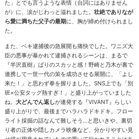
た」とでも言うような表情（台詞にはありません
が）に、涙がじわっと溢れました。
壮絶でありなが
ら愛に満ちた父子の最期
に、胸が締め付けられまし
た。
また、ベキ逮捕後の急展開も痛快でした。ワニズ大
臣の悪事が暴かれて逮捕されるシーンは、まるで
『半沢直樹』ばりのスカッと感！野崎と乃木が裏で
連携して一世一代の策を成功させる展開に、「よし
来た！」と思わず拳を握りました。SNS上でも「別
班×公安タッグ熱すぎ！」と盛り上がっていました
ね。
大どんでん返し
が連発する『VIVANT』らしい
盛り上がりで、最後までハラハラドキドキ。フロー
ライト採掘の話なんて難しそう…と思いきや、裏切
り者の正体や隠しカメラ映像など、分かりやすい見