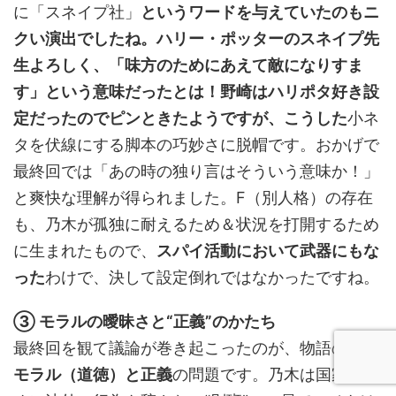
に「スネイプ社」
というワードを与えていたのもニ
クい演出でしたね。ハリー・ポッターのスネイプ先
生よろしく、「味方のためにあえて敵になりすま
す」という意味だったとは！野崎はハリポタ好き設
定だったのでピンときたようですが、こうした
小ネ
タを伏線にする脚本の巧妙さに脱帽です。おかげで
最終回では「あの時の独り言はそういう意味か！」
と爽快な理解が得られました。F（別人格）の存在
も、乃木が孤独に耐えるため＆状況を打開するため
に生まれたもので、
スパイ活動において武器にもな
った
わけで、決して設定倒れではなかったですね。
③ モラルの曖昧さと“正義”のかたち
最終回を観て議論が巻き起こったのが、物語の描く
モラル（道徳）と正義
の問題です。乃木は国家のた