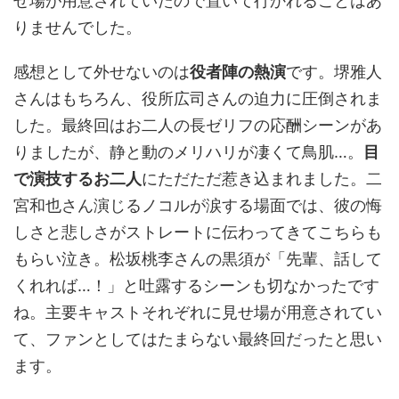
せ場が用意されていたので置いて行かれることはあ
りませんでした。
感想として外せないのは
役者陣の熱演
です。堺雅人
さんはもちろん、役所広司さんの迫力に圧倒されま
した。最終回はお二人の長ゼリフの応酬シーンがあ
りましたが、静と動のメリハリが凄くて鳥肌…。
目
で演技するお二人
にただただ惹き込まれました。二
宮和也さん演じるノコルが涙する場面では、彼の悔
しさと悲しさがストレートに伝わってきてこちらも
もらい泣き。松坂桃李さんの黒須が「先輩、話して
くれれば…！」と吐露するシーンも切なかったです
ね。主要キャストそれぞれに見せ場が用意されてい
て、ファンとしてはたまらない最終回だったと思い
ます。