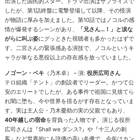
出演した国民的スター。ドラマ出演はサプライズで
したが、第1話終盤に電撃登場して以降、その怪演
が物語に厚みを加えました。第10話ではノコルの感
情が爆発するシーンがあり、
「兄さん…！」と涙な
がらに叫ぶ姿
にグッときた視聴者も多かったはずで
す。二宮さんの緊張感ある演技で、ノコルというキ
ャラが単なる悪役以上の存在感を放っていました。
ノゴーン・ベキ
（乃木卓） – 演:
役所広司さん
テロ組織「テント」の創設者でリーダー。かつて公
安のエリートでしたが、ある事件で祖国に見捨てら
れ闇に堕ち、今や世界を揺るがす存在となっていま
す。実は主人公・乃木憂助の実の父親でもあり、
40年越しの宿命
を背負った人物です。演じる役所
広司さんは『Shall we ダンス?』や『十三人の刺
客』など世界的にも評価の高い名優で、今年はカン