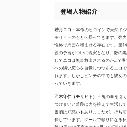
登場人物紹介
若月ニコ
– 本作のヒロインで天然ド
モリヒトのもとへ帰ってきます。強力
性格で周囲を和ませる存在です。第1
親の予言がついに現実となり、敵の黒
してニコは無事救出されるのか…？巻
への淡い恋心を自覚しつつあるニコで
れます。しかしピンチの中でも彼女の
っていきます。
乙木守仁（モリヒト）
– 鬼の血を引
つけまいと普段は力を抑えて生活して
当初は戸惑いもありましたが、持ち前
長しています。クールで頼りになる反