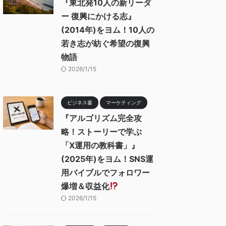
『東北発10人の新リーダ
ー 復興にかける志』
(2014年)をヨム！10人の
若き志が紡ぐ希望の復興
物語
2026/1/15
ビジネス書
マーケティング
『アルゴリズム完全攻
略！ストーリーで学ぶ
「X運用の教科書」』
(2025年)をヨム！SNS運
用バイブルでフォロワー
爆増＆収益化
2026/1/15