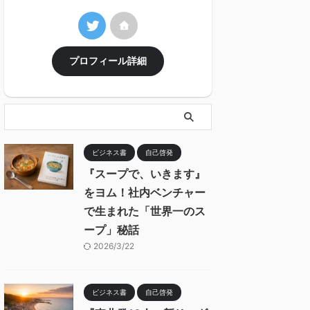
プロフィール詳細
ビジネス書
自己啓発
『スープで、いきます』
をヨム！社内ベンチャー
で生まれた「世界一のス
ープ」秘話
2026/3/22
ビジネス書
自己啓発