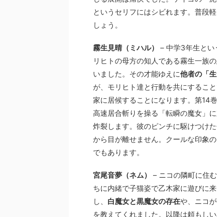
というセリフにはシビれます。普段軽
しょう。
霧生見晴（ミハル）
– 中学3年生と
リヒトの母方の知人である霧生一族の
いました。その才能ゆえに
他者の「生
が、モリヒト達と行動を共にすること
家に居候することになります。第14
高速居合斬りを操る「転瞬の魔女」に
炸裂します。彼のピンチに駆けつけた
から目が離せません。クールな印象の
でもあります。
宮尾音夢（ネム）
– ニコの隣町に住
ちに内緒で子猫姿で乙木家に遊びに来
し、
白魔女と黒魔女の存在
や、ニコが
を教えてくれました。以降は頼もしい