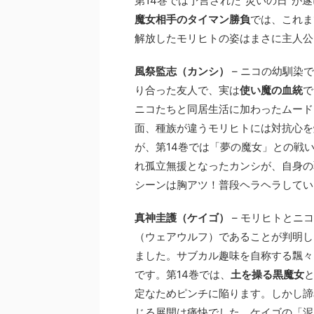
第14巻では予言された“災いの日”
魔女相手のタイマン勝負
では、これま
解放したモリヒトの姿はまさに主人公
風祭監志（カンシ）
– ニコの幼馴染
り合った友人で、実は
使い魔の血統
で
ニコたちと同居生活に加わったムード
面、種族が違うモリヒトには対抗心を
が、第14巻では「夢の魔女」との戦
れ孤立無援となったカンシが、自身の
シーンは胸アツ！普段ヘラヘラしてい
真神圭護（ケイゴ）
– モリヒトとニ
（ウェアウルフ）であることが判明し
ました。サブカル趣味を自称する飄々
です。第14巻では、
土を操る黒魔女
定なためピンチに陥ります。しかし諦
じる展開は痛快でした。ケイゴの「泥