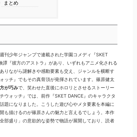
9
まとめ
週刊少年ジャンプで連載された学園コメディ『SKET
冒険譚『彼方のアストラ』があり、いずれもアニメ化される
ありながら謎解きや感動要素も交え、ジャンルを横断す
ォッチ』でもその真骨頂が発揮されています。篠原健太
方が巧み
で、笑わせた直後にホロリとさせるストーリー
ウォッチ』では、前作『SKET DANCE』のキャラクタ
話題になりました。こうした遊び心やメタ要素を本編に
開も描けるのが篠原さんの魅力と言えるでしょう。本作
全部盛り」の意欲的な姿勢で物語が展開しており、読者