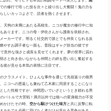
が遂に訪れ、モリヒトも本気の戦闘モードへ突入します。
黒
での修行で培った技を次々と繰り出し大奮闘！鬼の力を
らしいカッコよさで、読者を熱くさせます。
で、天狗の末裔にあたる高校生。ニコが魔女の修行中に知
もあります。ニコの母・伊吹さんから護衛を依頼され、
メーカーです。明るく社交的で誰とでも仲良くなれる反
燃やすお調子者な一面も。普段はギャグ担当の彼です
いで意外な強さと成長を見せてくれます。夢の世界に囚わ
弱さと向き合いながらも仲間との絆を思い出し奮起する
る彼が見せる本気の表情に注目です。
コのクラスメイト。ひょんな事件を通じて先祖返りの狼男
、ニコへの恩返しも兼ねて乙木家に同居することになり
とした性格ですが、仲間思いでいざというとき頼れる男
とのバトルで大苦戦！満月以外では狼への変身能力が不安
めかけたその時、
空から駆けつけた味方
と共に反撃に転
まみれでも必死に羽ばたく者だけが見れる景色がある」