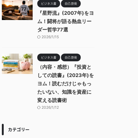
ビジネス書
自己啓発
『星野流』(2007年)をヨ
ム！闘将が語る熱血リー
ダー哲学77選
2026/1/15
ビジネス書
自己啓発
（内容・感想）『投資と
しての読書』(2023年)を
ヨム！読むだけじゃもっ
たいない、知識を資産に
変える読書術
2026/1/12
カテゴリー