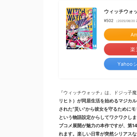
ウィッチウォッチ
¥502
（2025/08/20
A
楽
Yaho
『ウィッチウォッチ』は、ドジっ子魔
リヒト）が同居生活を始めるマジカル
された“災い”から彼女を守るために
という物語設定からしてワクワクしま
ブコメ展開が魅力の本作ですが、第1
れます。楽しい日常が突然シリアスな