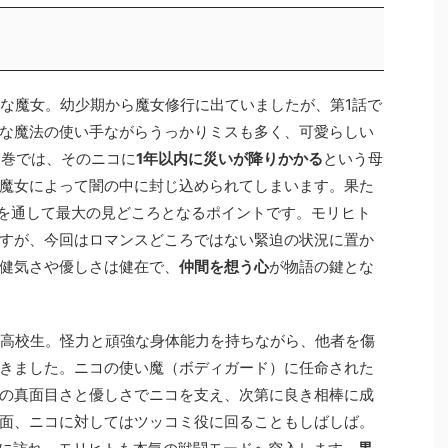
ジな魔女。幼少期から魔女修行に出ていましたが、第1話で
な魔法の使い手ながらうっかりミスも多く、可愛らしい
4巻では、そのニコに
1年以内に災いが降りかかる
という母
魔女によって闇の中に封じ込められてしまいます。果た
を通して最大の見どころとなるポイントです。モリヒト
すが、今回はロマンスどころではない緊迫の状況に置か
健気さや優しさは健在で、
仲間を想う心
が物語の鍵とな
く高校生。怪力と頑強な身体能力を持ちながら、他者を傷
きました。ニコの使い魔（ボディガード）に任命された
の真面目さと優しさでニコを支え、次第に良き相棒に成
面、ニコに対してはツッコミ役に回ることもしばしば。