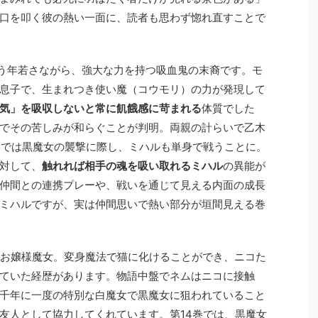
口を叩く彼の熱い一面に、読者も思わず惚れ直すことで
いう年若さながら、強大な力を持つ吸血鬼の末裔です。モ
息子で、生まれつき使い魔（コウモリ）の力が発現して
気」を吸収しないと常に飢餓感に苛まれる
体質でした
でその苦しみが和らぐことが判明。両親の計らいで乙木
巻では黒魔女の襲撃に際し、ミハルも単身で戦うことに。
対して、
触れれば相手の魂を吸い取れるミハル
の異能が
仲間との連携プレーや、戦いを通じて見える内面の成長
ミハルですが、実は仲間思いで熱い部分が垣間見える巻
むお嬢様魔女。変身魔法で猫に化けることができ、ニコた
ていた経歴があります。物語中盤でネムはニコに接触
千年に一度の特別な白魔女で黒魔女に狙われていること
友人として協力してくれています。第14巻では、黒魔女