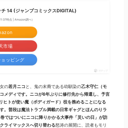
 14 (ジャンプコミックスDIGITAL)
 21:37時点 | Amazon調べ）
mazon
天市場
oショッピング
ポチップ
女の
若月ニコ
と、鬼の末裔である幼馴染の
乙木守仁（モ
コメディです。ニコが6年ぶりに修行先から帰還し、予言
モリヒトが使い魔（ボディガード）役を務めることになる
す。普段は魔法トラブル満載の日常ギャグとほんのりラ
4巻ではついにニコに降りかかる大事件「災いの日」が訪
クライマックスへ切り替わる
怒涛の展開に、読者もモリ