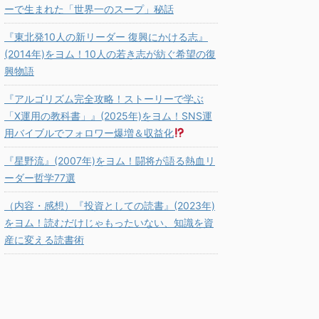
ーで生まれた「世界一のスープ」秘話
『東北発10人の新リーダー 復興にかける志』
(2014年)をヨム！10人の若き志が紡ぐ希望の復
興物語
『アルゴリズム完全攻略！ストーリーで学ぶ
「X運用の教科書」』(2025年)をヨム！SNS運
用バイブルでフォロワー爆増＆収益化
『星野流』(2007年)をヨム！闘将が語る熱血リ
ーダー哲学77選
（内容・感想）『投資としての読書』(2023年)
をヨム！読むだけじゃもったいない、知識を資
産に変える読書術