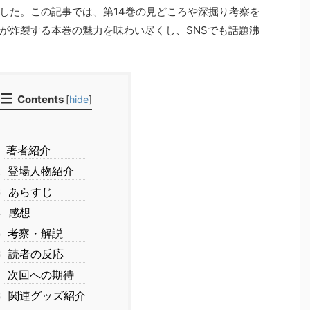
した。この記事では、第14巻の見どころや深掘り考察を
が炸裂する本巻の魅力を味わい尽くし、SNSでも話題沸
Contents
[
hide
]
著者紹介
2
登場人物紹介
3
あらすじ
4
感想
5
考察・解説
6
読者の反応
7
次回への期待
8
関連グッズ紹介